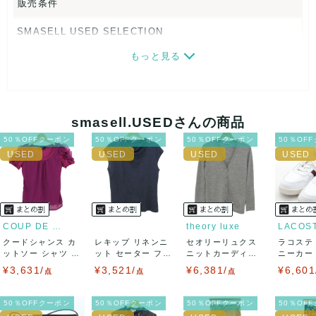
販売条件
SMASELL USED SELECTION
もっと見る
画像ダウンロードなので、転売にも最適♪
発送はクロネコヤマト(ネコポス)・佐川急便・ゆうパックのい
ずれかの方法になります。発送方法はお選び頂けません。
smasell.USEDさんの商品
ネコポスの場合は日時指定ができませんので、ご了承下さい
50％OFFクーポン
50％OFFクーポン
50％OFFクーポン
50％OF
ませ。
USED品に関しましては、見る方によって状態の価値観が異な
りますので、トラブルを避けるため、神経質な方や完璧な商
COUP DE CHANCE
theory luxe
LACOS
クードシャンス カ
レキップ リネンニ
セオリーリュクス
ラコステ
品を求められる方は御購入をお控えください。
ットソー シャツ 半
ット セーター フレ
ニットカーディガ
ニーカー T
袖 シフォン...
ンチスリーブ...
ン トップス 長...
LC ...
¥3,631/
¥3,521/
¥6,381/
¥6,601
また商品には細心の注意をはらっておりますが、何かござい
点
点
点
ましたら、レビュー記載前に必ずコメント欄よりご連絡お願
50％OFFクーポン
50％OFFクーポン
50％OFFクーポン
50％OF