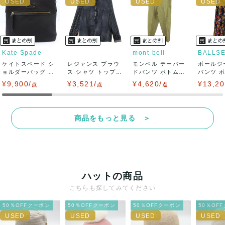
い致します。対応できることがあれば、誠意をもって対応致
します。
また並行輸入品もございますので、真贋方法などお答えでき
Kate Spade
mont-bell
BALLS
ケイトスペード シ
ない場合もございます。
レジァンス ブラウ
モンベル テーパー
ボールジ
ョルダーバッグ ナ
ス シャツ トップス
ドパンツ ボトムス
パンツ 
イロン クロス...
フリル 長...
レディース ...
柄 トゥモロ
¥9,900/
万が一、購入後に偽造品等が発覚しましたら、返品・返金に
¥3,521/
¥4,620/
¥13,20
点
点
点
て対応致しますので、ご連絡お願い致します。
商品をもっと見る ＞
決済方法
クレジットカード、メルペイ、銀行振込、PayPay、コンビ
ニ払い
ハットの商品
出荷
こちらも探してみてください
送料：
¥1,650
(見込み)
送料表を確認する
50％OFFクーポン
50％OFFクーポン
50％OFFクーポン
50％OF
出荷目安：5営業日以内
出荷予定日：なるべく最短で発送致します。