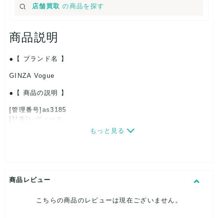
店舗買取
の商品を探す
商品説明
【 ブランド名 】
GINZA Vogue
【 商品の説明 】
[管理番号]as3185
[対象]レディース
[カラー]ネイビー
もっと見る
[サイズ]
つばの長さ：約9cm
帽子高さ：約9cm
頭回り（内寸）：約55.5cm
[付属品]なし
商品レビュー
[状態・コンディション]
目立った傷や汚れなし
こちらの商品のレビューは現在ございません。
こちらはUSED品になりますが、