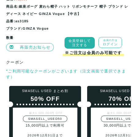
商品名:銀座ボーグ 麦わら帽子 ハット リボンモチーフ 帽子 ブランド レ
ディース ネイビー GINZA Vogue 【中古】
品番:as3185
ブランド:GINZA Vogue
数量
会員登録して
会員の方は
ログイン
注文する
再販売お知らせ
※ご注文は会員のみ可能です
クーポン
*ご利用可能なクーポンがございます（注文画面で選択できま
す）
SMASELL USED まとめ割
SMASELL USED 
50% OFF
70% OF
最大1,000,000円 OFF
最大1,000,000円 O
SMASELL_USED50
SMASELL_USED
15,000円以上で利用可
30,000円以上で利
2026年12月31日まで
2026年12月31日