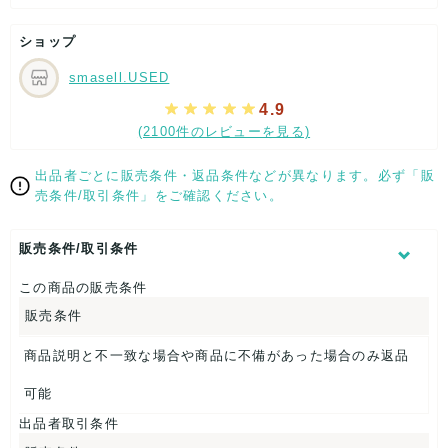
特記する程のダメージはなく、状態良好なお品になります。
ダメージがある場合はできる限り、撮影しておりますので、
ショップ
ご確認下さいませ。
smasell.USED
【 サイズ・容量 】
4.9
つばの長さ：約9cm
(2100件のレビューを見る)
帽子高さ：約9cm
頭回り（内寸）：約55.5cm
出品者ごとに販売条件・返品条件などが異なります。必ず「販
【 商品札 】
売条件/取引条件」をご確認ください。
なし
販売条件/取引条件
この商品の販売条件
販売条件
商品説明と不一致な場合や商品に不備があった場合のみ返品
可能
出品者取引条件