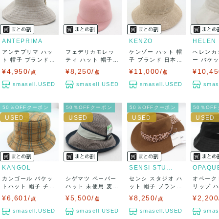
兵庫県から出荷
ANTEPRIMA
KENZO
アンテプリマ ハッ
フェデリカモレッ
ケンゾー ハット 帽
ヘレンカ
ト 帽子 ブランド
ティ ハット 帽子
子 ブランド 日本製
ー バケ
リネン混 ラ...
ブランド ファ...
レディー...
クロッシェ
¥4,950/
¥8,250/
¥11,000/
¥10,45
点
点
点
smasell.USED
smasell.USED
smasell.USED
smas
50％OFFクーポン
50％OFFクーポン
50％OFFクーポン
50％OF
KANGOL
SENSI STUDIO
カンゴール バケッ
シゲマツ ペーパー
センシ スタジオ ハ
オペーク
トハット 帽子 チェ
ハット 未使用 麦わ
ット 帽子 ブランド
リップ 
ック柄 ブラ...
ら帽子 日本...
ウール ...
ブランド メ
¥6,601/
¥5,500/
¥8,250/
¥2,200
点
点
点
smasell.USED
smasell.USED
smasell.USED
smas