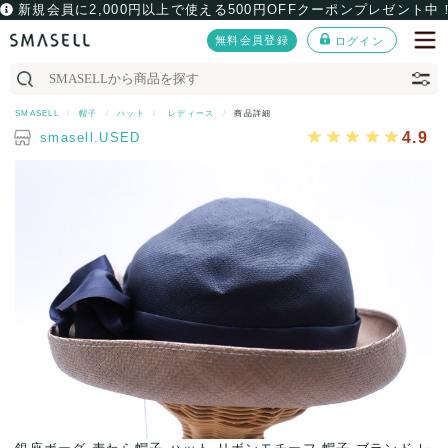
新規会員に2,000円以上で使える500円OFFクーポンプレゼント中
無料会員登録
ログイン
SMASELL
帽子
ハット
レディース
商品詳細
4.9
smasell.USED