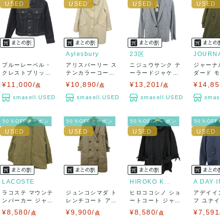
Aylesbury
23区
ブルーレーベル・
アリスバーリー ス
ニジュウサンク テ
ジャーナ
クレストブリッジ
テンカラーコート
ーラードジャケッ
ダード 
デニムジャケッ
アウター ラメ...
ト アウター カ...
ト ロング
¥11,000/
¥10,890/
¥13,201/
¥14,85
点
点
点
ト...
smasell.USED
smasell.USED
smasell.USED
smas
50％OFFクーポン
50％OFFクーポン
50％OFFクーポン
50％OF
LACOSTE
HIROKO KOSHINO
ラコステ マウンテ
ジュンコシマダ ト
ヒロココシノ ショ
アデイイ
ンパーカー ジャケ
レンチコート アウ
ートコート ジャケ
フ ユナ
ット アウター...
ター レディー...
ット アウター...
ローズ ブ
¥8,580/
¥9,900/
¥8,580/
¥7,591
点
点
点