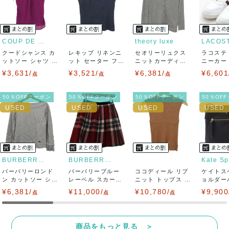
USED品に関しましては、見る方によって状態の価値観が異な
りますので、トラブルを避けるため、神経質な方や完璧な商
COUP DE CHANCE
theory luxe
LACOS
クードシャンス カ
レキップ リネンニ
セオリーリュクス
ラコステ
品を求められる方は御購入をお控えください。
ットソー シャツ 半
ット セーター フレ
ニットカーディガ
ニーカー T
袖 シフォン...
ンチスリーブ...
ン トップス 長...
LC ...
¥3,631/
¥3,521/
¥6,381/
¥6,601
また商品には細心の注意をはらっておりますが、何かござい
点
点
点
ましたら、レビュー記載前に必ずコメント欄よりご連絡お願
50％OFFクーポン
50％OFFクーポン
50％OFFクーポン
50％OF
い致します。対応できることがあれば、誠意をもって対応致
します。
また並行輸入品もございますので、真贋方法などお答えでき
BURBERRY LONDON
BURBERRY BLUE LABEL
Kate S
バーバリーロンド
ない場合もございます。
バーバリーブルー
ココディール リブ
ケイトス
ン カットソー シャ
レーベル スカート
ニット トップス ノ
ョルダー
ツ トップス ...
ボトムス フレ...
ースリーブ ...
イロン ク
¥6,381/
万が一、購入後に偽造品等が発覚しましたら、返品・返金に
¥11,000/
¥10,780/
¥9,900
点
点
点
て対応致しますので、ご連絡お願い致します。
商品をもっと見る ＞