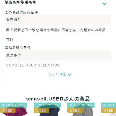
肩幅：約50cm
販売条件/取引条件
着丈：約87cm
身幅：約55cm
この商品の販売条件
袖丈：約47cm
販売条件
【 素材・成分 】
商品説明と不一致な場合や商品に不備があった場合のみ返品
素材タグを撮影しておりますので、ご確認くださいませ。
可能
【 商品札 】
出品者取引条件
なし
販売条件
SMASELL USED SELECTION
もっと見る
画像ダウンロードなので、転売にも最適♪
発送はクロネコヤマト(ネコポス)・佐川急便・ゆうパックのい
ずれかの方法になります。発送方法はお選び頂けません。
smasell.USEDさんの商品
ネコポスの場合は日時指定ができませんので、ご了承下さい
50％OFFクーポン
50％OFFクーポン
50％OFFクーポン
50％OF
ませ。