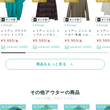
Leilian
Leilian
Leilian
Leilian
レリアン ブラウス
レリアン ニット ト
レリアン ニット セ
レリアン
シャツ トップス フ
ップス ハイネック
ーター 長袖 シル
ー シャ
レンチスリ...
ボーダー柄...
ク/カシミヤ...
七分袖 刺.
¥9,680/
¥8,580/
¥9,900/
¥8,580
点
点
点
smasell.USED
smasell.USED
smasell.USED
smas
商品をもっと見る ＞
その他アウターの商品
こちらも探してみてください
50％OFFクーポン
50％OFFクーポン
50％OFFクーポン
50％OF