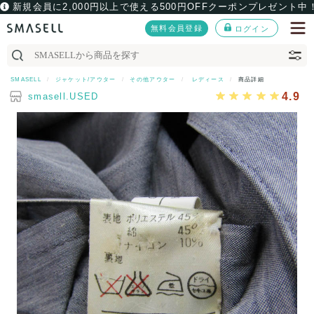
新規会員に2,000円以上で使える500円OFFクーポンプレゼント中
無料会員登録
ログイン
SMASELL
ジャケット/アウター
その他アウター
レディース
商品詳細
4.9
smasell.USED