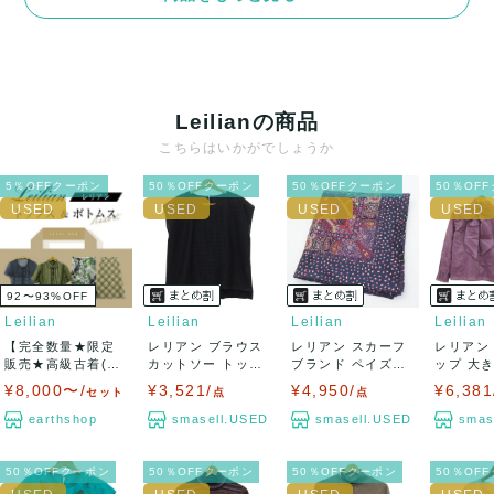
決済方法
クレジットカード、メルペイ、銀行振込、PayPay、コンビ
ニ払い
Leilianの商品
出荷
こちらはいかがでしょうか
送料：
¥1,650
(見込み)
送料表を確認する
5％OFFクーポン
50％OFFクーポン
50％OFFクーポン
50％OF
出荷目安：5営業日以内
出荷予定日：なるべく最短で発送致します。
兵庫県から出荷
92〜93
%
OFF
Leilian
Leilian
Leilian
Leilian
【完全数量★限定
レリアン ブラウス
レリアン スカーフ
レリアン
販売★高級古着(US
カットソー トップ
ブランド ペイズリ
ップ 大
ED品)800...
ス レース ...
ー柄 シルク...
シルク混 ブ
¥8,000〜/
¥3,521/
¥4,950/
¥6,381
セット
点
点
earthshop
smasell.USED
smasell.USED
smas
50％OFFクーポン
50％OFFクーポン
50％OFFクーポン
50％OF