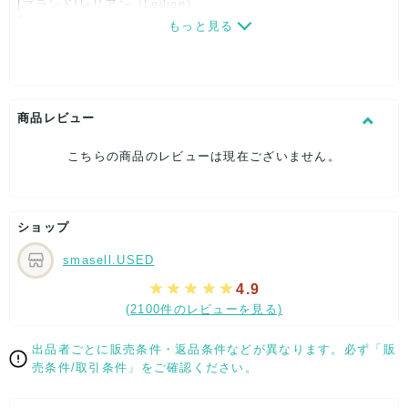
[ブランド]レリアン（Leilian）
[対象]レディース
もっと見る
[カラー]グレー
[素材]素材タグを撮影しておりますので、ご確認くださいま
せ。
[サイズ]
表記サイズ：9
商品レビュー
肩幅：約50cm
着丈：約87cm
こちらの商品のレビューは現在ございません。
身幅：約55cm
袖丈：約47cm
[付属品]なし
[状態・コンディション]
ショップ
やや傷や汚れあり
smasell.USED
こちらはUSED品になりますので、使用に伴い、
部分的に少々ダメージはございますが、
4.9
全体的には、まだまだご活躍頂けるお品になります。
(2100件のレビューを見る)
ダメージはできる限り、撮影しておりますので、ご確認下さい
ませ。
出品者ごとに販売条件・返品条件などが異なります。必ず「販
【 サイズ・容量 】
売条件/取引条件」をご確認ください。
表記サイズ：9