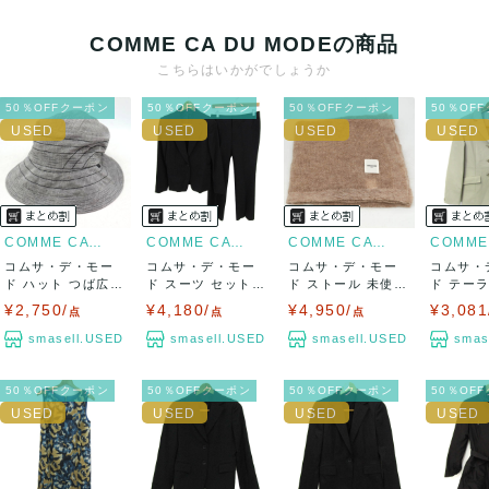
ニ払い
COMME CA DU MODEの商品
出荷
こちらはいかがでしょうか
送料：
¥1,650
(見込み)
送料表を確認する
50％OFFクーポン
50％OFFクーポン
50％OFFクーポン
50％OF
出荷目安：5営業日以内
出荷予定日：なるべく最短で発送致します。
兵庫県から出荷
COMME CA DU MODE
COMME CA DU MODE
COMME CA DU MODE
コムサ・デ・モー
コムサ・デ・モー
コムサ・デ・モー
コムサ・
ド ハット つば広
ド スーツ セットア
ド ストール 未使用
ド テー
帽子 ブランド...
ップ 上下セッ...
ショール ブ...
ケット ア
¥2,750/
¥4,180/
¥4,950/
¥3,081
点
点
点
smasell.USED
smasell.USED
smasell.USED
smas
50％OFFクーポン
50％OFFクーポン
50％OFFクーポン
50％OF