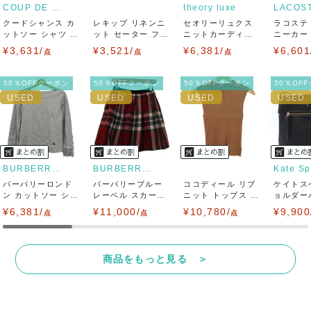
りますので、トラブルを避けるため、神経質な方や完璧な商
COUP DE CHANCE
theory luxe
LACOS
クードシャンス カ
レキップ リネンニ
セオリーリュクス
ラコステ
品を求められる方は御購入をお控えください。
ットソー シャツ 半
ット セーター フレ
ニットカーディガ
ニーカー T
袖 シフォン...
ンチスリーブ...
ン トップス 長...
LC ...
¥3,631/
¥3,521/
¥6,381/
¥6,601
また商品には細心の注意をはらっておりますが、何かござい
点
点
点
ましたら、レビュー記載前に必ずコメント欄よりご連絡お願
50％OFFクーポン
50％OFFクーポン
50％OFFクーポン
50％OF
い致します。対応できることがあれば、誠意をもって対応致
します。
また並行輸入品もございますので、真贋方法などお答えでき
BURBERRY LONDON
BURBERRY BLUE LABEL
Kate S
バーバリーロンド
ない場合もございます。
バーバリーブルー
ココディール リブ
ケイトス
ン カットソー シャ
レーベル スカート
ニット トップス ノ
ョルダー
ツ トップス ...
ボトムス フレ...
ースリーブ ...
イロン ク
¥6,381/
万が一、購入後に偽造品等が発覚しましたら、返品・返金に
¥11,000/
¥10,780/
¥9,900
点
点
点
て対応致しますので、ご連絡お願い致します。
商品をもっと見る ＞
決済方法
クレジットカード、メルペイ、銀行振込、PayPay、コンビ