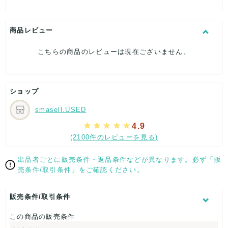
全長：約107.5cm
ベルト幅：約4.7cm
穴の数：5
商品レビュー
バックル高さ：約3.5cm
バックル幅：約3.5cm
こちらの商品のレビューは現在ございません。
[付属品]なし
[状態・コンディション]
目立った傷や汚れなし
ショップ
こちらはUSED品になりますが、
特記する程のダメージはなく、状態良好なお品になります。
smasell.USED
ダメージがある場合はできる限り、撮影しておりますので、
ご確認下さいませ。
4.9
(2100件のレビューを見る)
[状態追記]部分的に若干汚れ有。
【 サイズ・容量 】
出品者ごとに販売条件・返品条件などが異なります。必ず「販
売条件/取引条件」をご確認ください。
全長：約107.5cm
ベルト幅：約4.7cm
穴の数：5
販売条件/取引条件
バックル高さ：約3.5cm
バックル幅：約3.5cm
この商品の販売条件