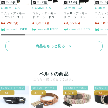
COMME CA DU MODE
COMME CA DU MODE
COMME CA DU MODE
コムサ・デ・モー
コムサ・デ・モー
コムサ・デ・モー
コムサ・
ド ワンピース トッ
ド テーラードジャ
ド テーラードジャ
ド ショ
プス ノースリ...
ケット アウター...
ケット アウター...
スタンドカ
¥4,290/
¥3,301/
¥3,851/
¥4,180
点
点
点
smasell.USED
smasell.USED
smasell.USED
smas
商品をもっと見る ＞
ベルトの商品
こちらも探してみてください
50％OFFクーポン
50％OFFクーポン
50％OFFクーポン
50％OF