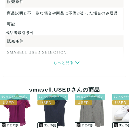
販売条件
【 商品札 】
なし
商品説明と不一致な場合や商品に不備があった場合のみ返品
可能
出品者取引条件
販売条件
SMASELL USED SELECTION
もっと見る
画像ダウンロードなので、転売にも最適♪
発送はクロネコヤマト(ネコポス)・佐川急便・ゆうパックのい
ずれかの方法になります。発送方法はお選び頂けません。
smasell.USEDさんの商品
ネコポスの場合は日時指定ができませんので、ご了承下さい
50％OFFクーポン
50％OFFクーポン
50％OFFクーポン
50％OF
ませ。
USED品に関しましては、見る方によって状態の価値観が異な