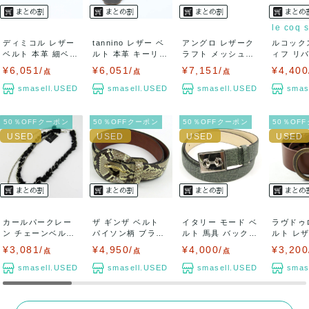
le coq s
ディミコル レザー
tannino レザー ベ
アングロ レザーク
ルコック
ベルト 本革 細ベル
ルト 本革 キーリン
ラフト メッシュベ
ィフ リ
ト イタリ...
グセ...
ルト イングラ...
リングベル
¥6,051/
¥6,051/
¥7,151/
¥4,400
点
点
点
smasell.USED
smasell.USED
smasell.USED
smas
50％OFFクーポン
50％OFFクーポン
50％OFFクーポン
50％OF
カールパークレー
ザ ギンザ ベルト
イタリー モード ベ
ラヴドゥ
ン チェーンベルト
パイソン柄 ブラン
ルト 馬具 バックル
ルト レ
ファー ブラン...
ド 小物 レ...
ブランド...
ド 小物 レ
¥3,081/
¥4,950/
¥4,000/
¥3,200
点
点
点
smasell.USED
smasell.USED
smasell.USED
smas