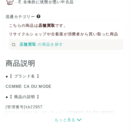
…
E.全体的に状態が悪い中古品
流通カテゴリー
こちらの商品は
店舗買取
です。
リサイクルショップや古着屋が消費者から買い取った商品
店舗買取
の商品を探す
商品説明
【 ブランド名 】
COMME CA DU MODE
【 商品の説明 】
[管理番号]kb22957
[ブランド]コムサ・デ・モード（COMME CA DU MODE）
[対象]レディース
もっと見る
[カラー]ベージュ
[サイズ]