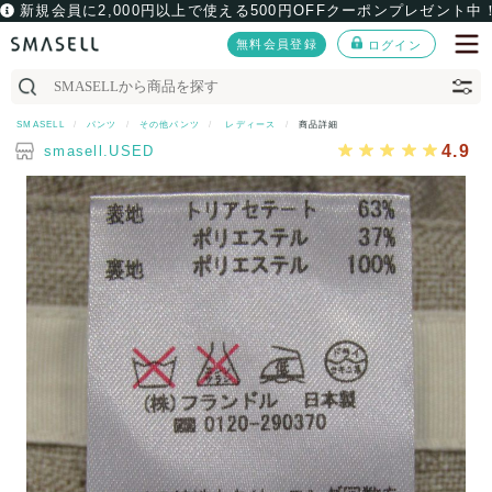
新規会員に2,000円以上で使える500円OFFクーポンプレゼント中
無料会員登録
ログイン
SMASELL
パンツ
その他パンツ
レディース
商品詳細
4.9
smasell.USED