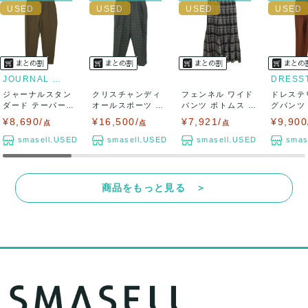
JOURNAL STANDARD
ジャーナルスタン
クリスチャンディ
フェンネル ワイド
ドレステ
ダード テーパード
オールスポーツ パ
パンツ ボトムス ガ
グパンツ
パンツ ボトムス...
ンツ ボトムス ...
ウチョ チェ...
ーパード ブ
¥8,690/
¥16,500/
¥7,921/
¥9,900
点
点
点
smasell.USED
smasell.USED
smasell.USED
smas
商品をもっと見る ＞