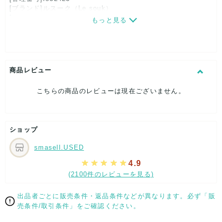
[ブランド]ルスーク（Le souk）
[対象]レディース
もっと見る
[カラー]ベージュ
[生産国]日本
[素材]素材タグを撮影しておりますので、ご確認くださいま
せ。
[サイズ]
商品レビュー
表記サイズ：38
ウエスト：約74cm
こちらの商品のレビューは現在ございません。
股上：約23cm
股下：約25cm
ヒップ：約46cm
裾幅：約25cm
ショップ
[付属品]なし
[状態・コンディション]
smasell.USED
目立った傷や汚れなし
4.9
こちらはUSED品になりますが、
(2100件のレビューを見る)
特記する程のダメージはなく、状態良好なお品になります。
ダメージがある場合はできる限り、撮影しておりますので、
出品者ごとに販売条件・返品条件などが異なります。必ず「販
ご確認下さいませ。
売条件/取引条件」をご確認ください。
【 サイズ・容量 】