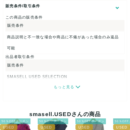
表記サイズ：38
販売条件/取引条件
ウエスト：約74cm
股上：約23cm
この商品の販売条件
股下：約25cm
販売条件
ヒップ：約46cm
裾幅：約25cm
商品説明と不一致な場合や商品に不備があった場合のみ返品
【 生産地 】
可能
日本
出品者取引条件
【 素材・成分 】
販売条件
素材タグを撮影しておりますので、ご確認くださいませ。
SMASELL USED SELECTION
【 商品札 】
もっと見る
画像ダウンロードなので、転売にも最適♪
なし
発送はクロネコヤマト(ネコポス)・佐川急便・ゆうパックのい
ずれかの方法になります。発送方法はお選び頂けません。
smasell.USEDさんの商品
ネコポスの場合は日時指定ができませんので、ご了承下さい
50％OFFクーポン
50％OFFクーポン
50％OFFクーポン
50％OF