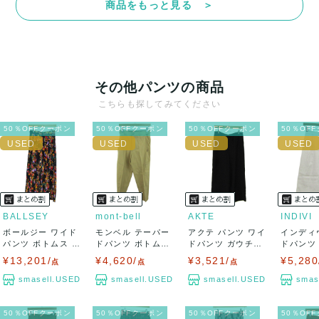
商品をもっと見る ＞
決済方法
クレジットカード、メルペイ、銀行振込、PayPay、コンビ
ニ払い
その他パンツの商品
出荷
こちらも探してみてください
送料：
¥1,650
(見込み)
送料表を確認する
50％OFFクーポン
50％OFFクーポン
50％OFFクーポン
50％OF
出荷目安：5営業日以内
出荷予定日：なるべく最短で発送致します。
兵庫県から出荷
BALLSEY
mont-bell
AKTE
INDIVI
ボールジー ワイド
モンベル テーパー
アクテ パンツ ワイ
インディ
パンツ ボトムス 総
ドパンツ ボトムス
ドパンツ ガウチョ
ドパンツ
柄 トゥモロ...
レディース ...
ボトムス...
ガウチョ 日
¥13,201/
¥4,620/
¥3,521/
¥5,280
点
点
点
smasell.USED
smasell.USED
smasell.USED
smas
50％OFFクーポン
50％OFFクーポン
50％OFFクーポン
50％OF