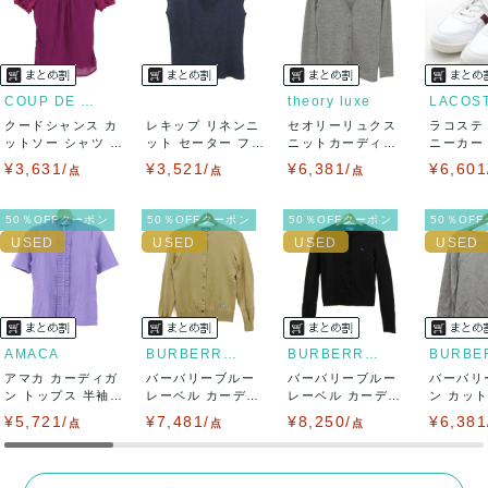
ませ。
USED品に関しましては、見る方によって状態の価値観が異な
りますので、トラブルを避けるため、神経質な方や完璧な商
COUP DE CHANCE
theory luxe
LACOS
クードシャンス カ
レキップ リネンニ
セオリーリュクス
ラコステ
品を求められる方は御購入をお控えください。
ットソー シャツ 半
ット セーター フレ
ニットカーディガ
ニーカー T
袖 シフォン...
ンチスリーブ...
ン トップス 長...
LC ...
¥3,631/
¥3,521/
¥6,381/
¥6,601
また商品には細心の注意をはらっておりますが、何かござい
点
点
点
ましたら、レビュー記載前に必ずコメント欄よりご連絡お願
50％OFFクーポン
50％OFFクーポン
50％OFFクーポン
50％OF
い致します。対応できることがあれば、誠意をもって対応致
します。
また並行輸入品もございますので、真贋方法などお答えでき
AMACA
BURBERRY BLUE LABEL
BURBERRY BLUE LABEL
アマカ カーディガ
ない場合もございます。
バーバリーブルー
バーバリーブルー
バーバリ
ン トップス 半袖
レーベル カーディ
レーベル カーディ
ン カッ
フリル 未使...
ガン トップス ...
ガン トップス ...
ツ トップス
¥5,721/
万が一、購入後に偽造品等が発覚しましたら、返品・返金に
¥7,481/
¥8,250/
¥6,381
点
点
点
て対応致しますので、ご連絡お願い致します。