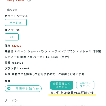
残り0点
カラー：
ベージュ
ベージュ
サイズ：
38
38
価格:
¥2,420
商品名:ルスーク ショートパンツ ハーフパンツ ブランド ボトムス 日本製
レディース 38サイズ ベージュ Le souk 【中古】
品番:rs32423
ブランド:Le souk
組成:素材タグを撮影しておりますので、ご確認くださいませ。
数量
会員登録して
会員の方は
ログイン
注文する
再販売お知らせ
※ご注文は会員のみ可能です
クーポン