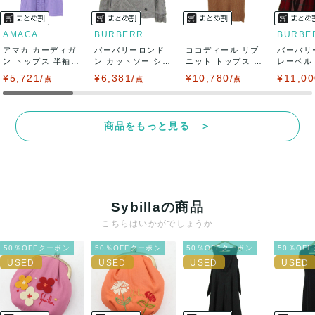
AMACA
BURBERRY LONDON
アマカ カーディガ
バーバリーロンド
ココディール リブ
バーバリ
ン トップス 半袖
ン カットソー シャ
ニット トップス ノ
レーベル
フリル 未使...
ツ トップス ...
ースリーブ ...
ボトムス 
¥5,721/
¥6,381/
¥10,780/
¥11,00
点
点
点
商品をもっと見る ＞
Sybillaの商品
こちらはいかがでしょうか
50％OFFクーポン
50％OFFクーポン
50％OFFクーポン
50％OF