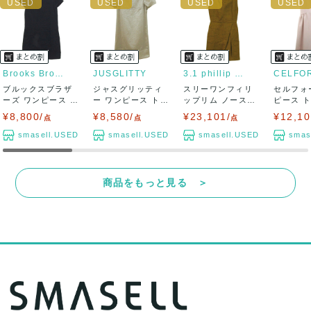
Brooks Brothers
JUSGLITTY
3.1 phillip lim
CELFO
ブルックスブラザ
ジャスグリッティ
スリーワンフィリ
セルフォ
ーズ ワンピース ト
ー ワンピース トッ
ップリム ノースリ
ピース 
ップス 半袖 ...
プス 半袖 ド...
ーブワンピース ...
ースリーブ 
¥8,800/
¥8,580/
¥23,101/
¥12,10
点
点
点
smasell.USED
smasell.USED
smasell.USED
smas
商品をもっと見る ＞