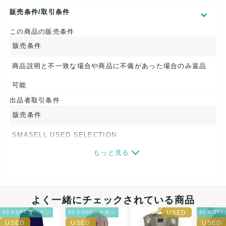
表記サイズ：M
販売条件/取引条件
肩幅：約36cm
着丈：約118cm
この商品の販売条件
身幅：約42cm
販売条件
袖丈：約41cm
商品説明と不一致な場合や商品に不備があった場合のみ返品
【 素材・成分 】
素材タグを撮影しておりますので、ご確認下さいませ。
可能
出品者取引条件
【 商品札 】
販売条件
なし
SMASELL USED SELECTION
もっと見る
画像ダウンロードなので、転売にも最適♪
発送はクロネコヤマト(ネコポス)・佐川急便・ゆうパックのい
ずれかの方法になります。発送方法はお選び頂けません。
よく一緒にチェックされている商品
ネコポスの場合は日時指定ができませんので、ご了承下さい
50％OFFクーポン
50％OFFクーポン
50％OF