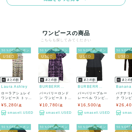
ワンピースの商品
こちらも探してみてください
50％OFFクーポン
50％OFFクーポン
50％OFFクーポン
50％OF
Laura Ashley
BURBERRY LONDON
BURBERRY BLUE LABEL
ローラアシュレイ
バーバリーロンド
バーバリーブルー
バナナリ
ワンピース トップ
ン ワンピース トッ
レーベル ワンピー
ク ワン
ス ノースリー...
プス 半袖 総...
ス チュニック ...
プス 長袖 
¥5,280/
¥10,780/
¥16,500/
¥26,40
点
点
点
smasell.USED
smasell.USED
smasell.USED
smas
50％OFFクーポン
50％OFFクーポン
50％OFFクーポン
50％OF