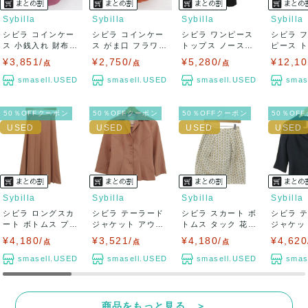
Sybilla
Sybilla
Sybilla
Sybilla
シビラ コインケー
シビラ コインケー
シビラ ワンピース
シビラ 
ス 小銭入れ 財布
ス がま口 フラワー
トップス ノースリ
ピース 
ウォレット ...
モチーフ 小...
ーブ 日本製...
袖 日本製 
¥3,851/
¥2,750/
¥5,280/
¥12,10
点
点
点
smasell.USED
smasell.USED
smasell.USED
smas
50％OFFクーポン
50％OFFクーポン
50％OFFクーポン
50％OF
Sybilla
Sybilla
Sybilla
Sybilla
シビラ ロングスカ
シビラ テーラード
シビラ スカート ボ
シビラ 
ート ボトムス プリ
ジャケット アウタ
トムス タック 花柄
ジャケッ
ーツ レディ...
ー シャツジャ...
レース ...
ー リネン混
¥4,180/
¥3,521/
¥4,180/
¥4,620
点
点
点
smasell.USED
smasell.USED
smasell.USED
smas
商品をもっと見る ＞