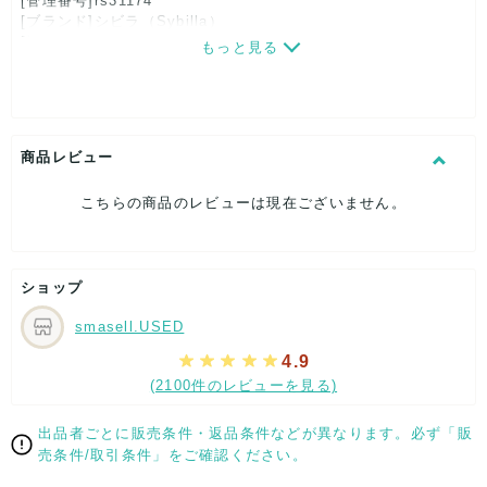
[管理番号]rs31174
[ブランド]シビラ（Sybilla）
[対象]レディース
もっと見る
[カラー]パープル
[素材]素材タグを撮影しておりますので、ご確認下さいませ。
[サイズ]
表記サイズ：M
肩幅：約36cm
商品レビュー
着丈：約118cm
身幅：約42cm
こちらの商品のレビューは現在ございません。
袖丈：約41cm
[付属品]なし
[状態・コンディション]
やや傷や汚れあり
ショップ
こちらはUSED品になりますので、使用に伴い、
smasell.USED
部分的に少々ダメージはございますが、
全体的には、まだまだご活躍頂けるお品になります。
4.9
ダメージはできる限り、撮影しておりますので、ご確認下さい
(2100件のレビューを見る)
ませ。
出品者ごとに販売条件・返品条件などが異なります。必ず「販
[状態追記]若干汚れ箇所あり
売条件/取引条件」をご確認ください。
【 サイズ・容量 】