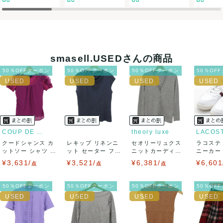
決済方法
クレジットカード、メルペイ、銀行振込、PayPay、コンビ
ニ払い
smasell.USEDさんの商品
出荷
50％OFFクーポン
50％OFFクーポン
50％OFFクーポン
50％OF
送料：
¥1,650
(見込み)
送料表を確認する
出荷目安：5営業日以内
出荷予定日：なるべく最短で発送致します。
兵庫県から出荷
COUP DE CHANCE
theory luxe
LACOS
クードシャンス カ
レキップ リネンニ
セオリーリュクス
ラコステ
ットソー シャツ 半
ット セーター フレ
ニットカーディガ
ニーカー T
袖 シフォン...
ンチスリーブ...
ン トップス 長...
LC ...
¥3,631/
¥3,521/
¥6,381/
¥6,601
点
点
点
50％OFFクーポン
50％OFFクーポン
50％OFFクーポン
50％OF