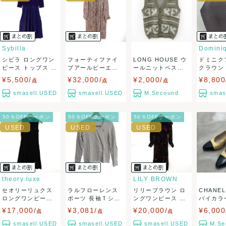
ませ。
USED品に関しましては、見る方によって状態の価値観が異な
りますので、トラブルを避けるため、神経質な方や完璧な商
Sybilla
シビラ ロングワン
フォーティファイ
LONG HOUSE ウ
ドミニク
品を求められる方は御購入をお控えください。
ピース トップス 長
ブアールピーエム
ールニットベスト
クラウン
袖 Vネック...
ワンピース トッ...
メープル...
ブランド パ
¥5,500/
¥32,000/
¥2,000/
¥8,800
また商品には細心の注意をはらっておりますが、何かござい
点
点
点
smasell.USED
smasell.USED
M.Secound
smas
ましたら、レビュー記載前に必ずコメント欄よりご連絡お願
50％OFFクーポン
50％OFFクーポン
50％OFFクーポン
い致します。対応できることがあれば、誠意をもって対応致
します。
また並行輸入品もございますので、真贋方法などお答えでき
ない場合もございます。
theory luxe
LILY BROWN
セオリーリュクス
ラルフローレンス
リリーブラウン ロ
CHANE
万が一、購入後に偽造品等が発覚しましたら、返品・返金に
ロングワンピース
ポーツ 長袖Ｔシャ
ングワンピース ト
バイカラ
トップス ノー...
ツ トップス V...
ップス 長袖 ...
6C ...
¥17,000/
¥3,081/
¥20,000/
¥6,000
点
点
点
て対応致しますので、ご連絡お願い致します。
smasell.USED
smasell.USED
smasell.USED
M.Se