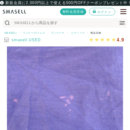
新規会員に2,000円以上で使える500円OFFクーポンプレゼント中
無料会員登録
ログイン
SMASELL
ワンピース/ドレス
ワンピース
レディース
商品詳細
4.9
smasell.USED