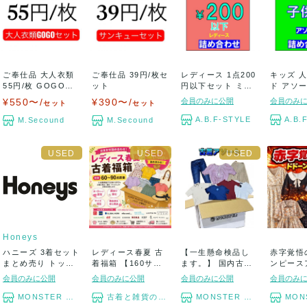
ご奉仕品 大人衣類
ご奉仕品 39円/枚セ
レディース 1点200
キッズ 
55円/枚 GOGOセ
ット
円以下セット ミセ
ド アソ
ット
ス カジュ...
ス パンツ 
¥550〜/
¥390〜/
会員のみに公開
会員のみ
セット
セット
A.B.F-STYLE
A.B.
M.Secound
M.Secound
Honeys
ハニーズ 3着セット
レディース春夏 古
【一生懸命検品し
赤字覚悟
まとめ売り トップ
着福箱 【160サイ
ます。】 国内古着
ンピース
ス ボトム...
ズ段ボール】...
アソートセット ...
セット 長物
会員のみに公開
会員のみに公開
会員のみに公開
会員のみ
MONSTER TYM
古着と雑貨のスタート
MONSTER TYM
MONST