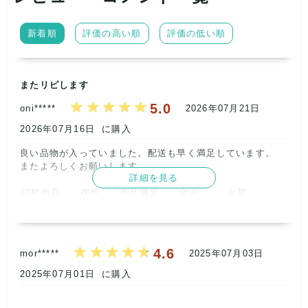
としておすすめです!
新着順
評価の高い順
評価の低い順
リユース品のためタグ付き商品も入る事がありますが、あくま
で一度人の手に渡った新古品となりますのでご理解ください。
またリピします
在庫は毎日変動するため、シーズンやカテゴリ等の中身に偏り
5.0
がある場合があります。
oni*****
2026年07月21日
2026年07月16日
に購入
ショップやフリマ等での販売から個人使用までご自由にご利用
ください。
良い品物が入っていました。配送も早く満足しています。

またよろしくお願いします。      
詳細を見る
記載内容
梱包
商品満足
交渉
出荷
5
5
5
5
5
取引満足
5
4.6
mor*****
2025年07月03日
2025年07月01日
に購入
【ショップからの返信】
2026年07月24日
いつもレトロBOUTIQUEをご利用くださりありがとうござ