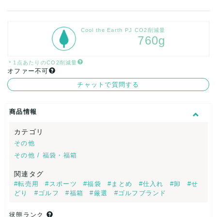
Cool the Earth PJ CO2削減量
760g
＊1点あたりのCO2削減量
オファー不可
チャットで質問する
商品情報
カテゴリ
その他
その他 / 福袋・福箱
関連タグ
#転売用
#スポーツ
#福袋
#まとめ
#仕入れ
#卸
#せ
どり
#ゴルフ
#福箱
#厳選
#ゴルフブランド
状態ランク