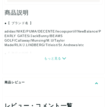
商品説明
【 ブランド名 】
adidas/NIKE/PUMA/DECENTE/lecoqsportif/NewBalance/P
EARLY GATES/JackBunny/BEAMS
GOLF/Callaway/Munsing/M.U/Taylor
Made/RLX/J.LINDBERG/Titleist/St.Andrews/etc
【 商品の説明 】
もっと見る
人気ゴルフブランド!
メンズ・レディース・シーズンMIX
15点
商品レビュー
トップス パンツ ショートパンツ トラックジャケット CAPやサ
ンバイザー など ラウンドに使えるアイテムです。
レビュー・コメント一覧
比較的プロパー価格の高いゴルフアイテムは転売用 卸アイテム