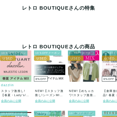
レトロ BOUTIQUEさんの特集
レトロ BOUTIQUEさんの商品
10％OFFクーポン
10％OFFクーポン
10％OFFクーポン
10％OF
8
%
OFF
9
%
OFF
dazzlin
スタッフ激推し!
NEW!【スタッフ激
NEW!【めちゃカ
【倉庫放出
【春夏・Lady's/
推し!シーズンMI
ワ!スタッフ激推し!
品! 春夏
1...
X・Lady...
春夏・Lad...
カジュアル 
会員のみに公開
会員のみに公開
会員のみに公開
会員のみ
10％OFFクーポン
10％OFFクーポン
10％OFFクーポン
10％OF