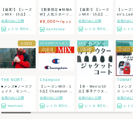
【厳選!】【シーズ
【数量限定★秋物A
【厳選!】【シーズ
【シーズ
ンMIX・15点】人
W】人気スポーツブ
ンMIX・15点】メ
en’s,Lady
気ゴルフブラ...
ランド★アディ...
ンズ多め/人...
会員のみに公開
¥8,000〜/
会員のみに公開
会員のみ
セット
レトロ BOUTIQUE
レトロ BOUTIQUE
レトロ B
earthshop
10％OFFクーポン
10％OFFクーポン
10％OF
THE NORTH FACE
Champion
■メンズ■ノースフ
【シーズンMIX・1
【冬・Men’s/10
【メンズ
ェイス、モンベ
5点】Champion チ
点】厚手アウタ
ス シーズ
ル、エーグル、コ
ャン...
ー コート、ジ...
IX /...
会員のみに公開
会員のみに公開
会員のみに公開
会員のみ
ロ...
maniraiz
レトロ BOUTIQUE
レトロ BOUTIQUE
レトロ B