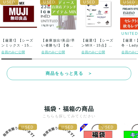
【厳選!】【シーズ
【倉庫放出!美品!早
【厳選!】【シーズ
【厳選！
ンミックス・15
い者勝ち!】【春夏L
ンMIX・15点】人
冬・Lady
点】MUJI /...
ady&#...
気ゴルフブラ...
セレクトシ
会員のみに公開
会員のみに公開
会員のみに公開
会員のみ
商品をもっと見る ＞
福袋・福箱の商品
こちらも探してみてください