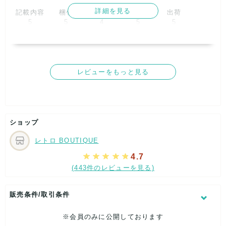
います！

詳細を見る
記載内容
梱包
商品満足
交渉
出荷
リピーターのお客様に★5ついただけるのは、本当にうれし
5
5
4
5
5
いです！励みになります！

レビューのお手間もありがとうございました^^

取引満足
これからも良品をそろえて参りますので、また是非ご利用下
4
さい。

スタッフ一同お待ちしております！

レビューをもっと見る
レトロBOUTIQUE

【ショップからの返信】
2025年07月03日
株式会社サイクル      
この度はご利用ありがとうございました！概ね★5つありが
とうございます！

状態のいいもの、素敵なものをまたお届けできるよう、精進
ショップ
して参りますので、また是非ご利用ください^^スタッフ一同
お待ちしております！

レトロ BOUTIQUE
レトロBOUTIQUE

株式会社サイクル      
4.7
(443件のレビューを見る)
販売条件/取引条件
※会員のみに公開しております