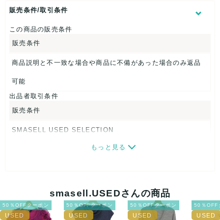
身幅：約29cm
販売条件/取引条件
【 素材・成分 】
この商品の販売条件
販売条件
素材タグを撮影しておりますので、ご確認くださいませ。
【 商品札 】
商品説明と不一致な場合や商品に不備があった場合のみ返品
なし
可能
出品者取引条件
販売条件
SMASELL USED SELECTION
もっと見る
画像ダウンロードなので、転売にも最適♪
発送はクロネコヤマト(ネコポス)・佐川急便・ゆうパックのい
ずれかの方法になります。発送方法はお選び頂けません。
smasell.USEDさんの商品
ネコポスの場合は日時指定ができませんので、ご了承下さい
50％OFFクーポン
50％OFFクーポン
50％OFFクーポン
50％OF