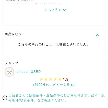
[ブランド]スペッチオ（SPECCHIO）
[対象]レディース
もっと見る
[カラー]ブラック系
[素材]素材タグを撮影しておりますので、ご確認くださいま
せ。
[サイズ]
表記サイズ：40
商品レビュー
肩幅：約28cm
着丈：約48cm
こちらの商品のレビューは現在ございません。
身幅：約29cm
[付属品]なし
[状態・コンディション]
目立った傷や汚れなし
ショップ
こちらはUSED品になりますが、
smasell.USED
特記する程のダメージはなく、状態良好なお品になります。
ダメージがある場合はできる限り、撮影しておりますので、
4.9
ご確認下さいませ。
(2100件のレビューを見る)
【 サイズ・容量 】
出品者ごとに販売条件・返品条件などが異なります。必ず「販
表記サイズ：40
売条件/取引条件」をご確認ください。
肩幅：約28cm
着丈：約48cm