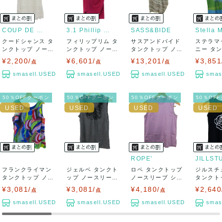
COUP DE CHANCE
3.1 Phillip Lim
SASS&BIDE
クードシャンス タ
フィリップリム タ
サスアンドバイド
ステラマ
ンクトップ ノース
ンクトップ ノース
タンクトップ ノー
ニー タ
リーブ シャツ...
リーブ シャツ...
スリーブ シャ...
ノースリ 
¥2,200/
¥6,601/
¥13,201/
¥3,851
点
点
点
smasell.USED
smasell.USED
smasell.USED
smas
50％OFFクーポン
50％OFFクーポン
50％OFFクーポン
50％OF
ROPE'
JILLST
フランクライマン
ジェルベ タンクト
ロペ タンクトップ
ジルスチ
タンクトップ ノー
ップ ノースリーブ
ノースリーブ シャ
タンクト
スリーブ シャ...
シャツ トッ...
ツ トップス...
スリーブ 
¥3,081/
¥3,081/
¥4,180/
¥2,640
点
点
点
smasell.USED
smasell.USED
smasell.USED
smas