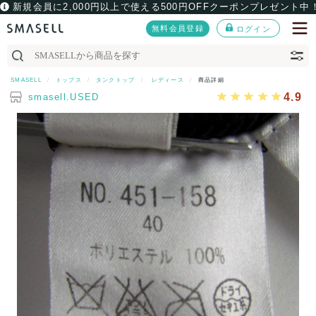
新規会員に2,000円以上で使える500円OFFクーポンプレゼント中
無料会員登録
ログイン
SMASELL
トップス
タンクトップ
レディース
商品詳細
4.9
smasell.USED