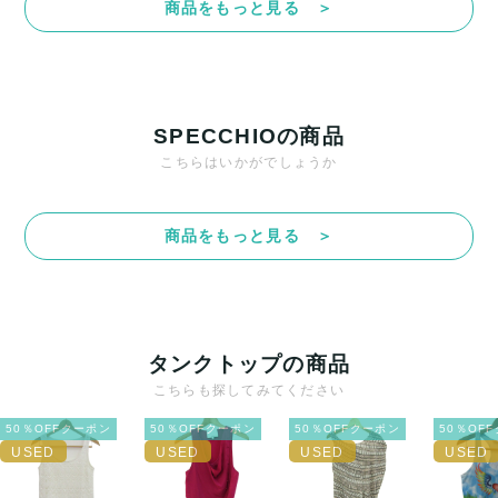
商品をもっと見る ＞
決済方法
クレジットカード、メルペイ、銀行振込、PayPay、コンビ
ニ払い
SPECCHIOの商品
出荷
こちらはいかがでしょうか
送料：
¥1,650
(見込み)
送料表を確認する
出荷目安：5営業日以内
商品をもっと見る ＞
出荷予定日：なるべく最短で発送致します。
兵庫県から出荷
タンクトップの商品
こちらも探してみてください
50％OFFクーポン
50％OFFクーポン
50％OFFクーポン
50％OF