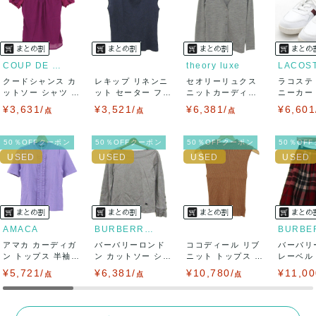
ませ。
USED品に関しましては、見る方によって状態の価値観が異な
りますので、トラブルを避けるため、神経質な方や完璧な商
COUP DE CHANCE
theory luxe
LACOS
クードシャンス カ
レキップ リネンニ
セオリーリュクス
ラコステ
品を求められる方は御購入をお控えください。
ットソー シャツ 半
ット セーター フレ
ニットカーディガ
ニーカー T
袖 シフォン...
ンチスリーブ...
ン トップス 長...
LC ...
¥3,631/
¥3,521/
¥6,381/
¥6,601
また商品には細心の注意をはらっておりますが、何かござい
点
点
点
ましたら、レビュー記載前に必ずコメント欄よりご連絡お願
50％OFFクーポン
50％OFFクーポン
50％OFFクーポン
50％OF
い致します。対応できることがあれば、誠意をもって対応致
します。
また並行輸入品もございますので、真贋方法などお答えでき
AMACA
BURBERRY LONDON
アマカ カーディガ
ない場合もございます。
バーバリーロンド
ココディール リブ
バーバリ
ン トップス 半袖
ン カットソー シャ
ニット トップス ノ
レーベル
フリル 未使...
ツ トップス ...
ースリーブ ...
ボトムス 
¥5,721/
万が一、購入後に偽造品等が発覚しましたら、返品・返金に
¥6,381/
¥10,780/
¥11,00
点
点
点
て対応致しますので、ご連絡お願い致します。