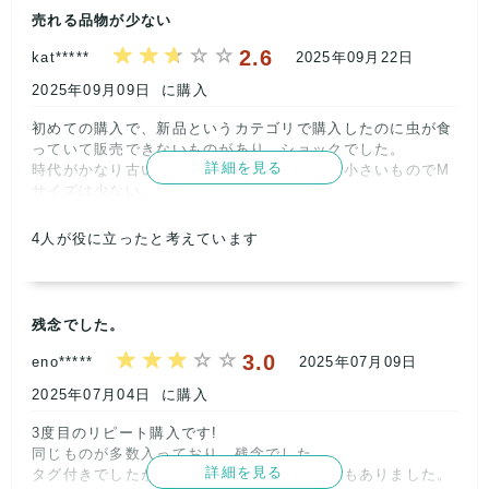
取引満足
売れる品物が少ない
2
2.6
kat*****
2025年09月22日
2025年09月09日
に購入
初めての購入で、新品というカテゴリで購入したのに虫が食
っていて販売できないものがあり、ショックでした。

詳細を見る
時代がかなり古いもの、サイズの大きい物か小さいものでM
サイズは少ない。

梱包も直に段ボールなので他店に比べると粗雑な感じがしま
す。      
4
人が役に立ったと考えています
記載内容
梱包
商品満足
交渉
出荷
3
3
2
5
5
残念でした。
取引満足
3
3.0
eno*****
2025年07月09日
2025年07月04日
に購入
3度目のリピート購入です!

同じものが多数入っており、残念でした…。

詳細を見る
タグ付きでしたが袋に汚れや破れがあるものもありました。      