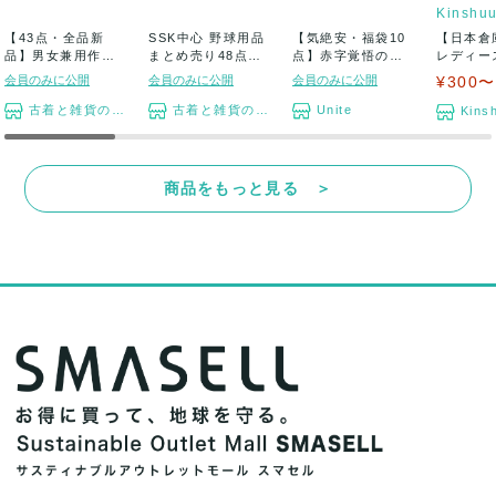
Kinshu
【43点・全品新
SSK中心 野球用品
【気絶安・福袋10
【日本倉
品】男女兼用作業
まとめ売り48点セ
点】赤字覚悟の大
レディース メ
服 上下 / サイ...
ット 新品 ...
盤振る舞い【超
福袋カテゴ
会員のみに公開
会員のみに公開
会員のみに公開
¥300〜
ラ...
古着と雑貨のスタート
古着と雑貨のスタート
Unite
Kins
商品をもっと見る ＞