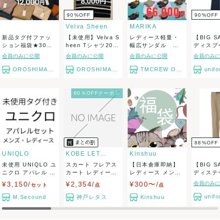
90
%
OFF
90
%
OFF
Velva Sheen
MARIKA
新品タグ付ファッ
【未使用】Velva S
レディース軽量・
【BIG 
ション福袋★30着
heen Tシャツ20枚
幅広サンダル ウ
ディスブ
セット12,00...
セ...
ォーキングシュー
トパンツ .
会員のみに公開
会員のみに公開
会員のみに公開
会員のみ
ズ...
OROSHIMARU
OROSHIMARU
TMCREW OUTLET
unif
80％OFFクーポン
88
%
OFF
UNIQLO
KOBE LETTUCE
Kinshuu
未使用 UNIQLO ユ
スカート フレアス
【日本倉庫即納】
【BIG 
ニクロ アパレル の
カート レディース
レディース メンズ
ディステ
み ま...
ボトムス 田...
福袋カテゴリ選...
パンツ 新
¥3,150/
¥2,354/
¥300〜/
会員のみ
セット
点
点
unif
M.Secound
神戸レタス
Kinshuu