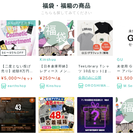
福袋・福箱の商品
こちらも探してみてください
5％OFFクーポン
94〜95
%
OFF
Kinshuu
GU
【二度とない投げ
【日本倉庫即納】
TeeLibrary Tシャ
未使用 G
売り】総額8万円相
レディース メンズ
ツ 10点セット|ま
ー アパレ
当が【5,000...
福袋カテゴリ選
と...
まとめ売.
¥5,000〜/
¥250〜/
会員のみに公開
¥1,50
セット
点
べ...
OROSHIMARU
earthshop
Kinshuu
M.Se