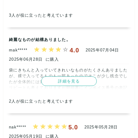
記載内容
梱包
商品満足
交渉
出荷
3
4
2
5
5
3
人が役に立ったと考えています
取引満足
5
綺麗なものが結構ありました。
4.0
mak*****
2025年07月04日
2025年06月28日
に購入
袋にきちんと入っていてきれいなものがたくさんありました
が、裸で入ってるものも一部あったのでそこが少し残念でし
詳細を見る
たが全体的には満足です。

リピートも考えておりますが明細書にインボイス番号の表記
がなく、こちらで調べる手間があったので明細書に記載登録
していただけるととてもありがたいです。      
2
人が役に立ったと考えています
記載内容
梱包
商品満足
交渉
出荷
5
3
4
5
5
5.0
nak*****
2025年05月28日
取引満足
5
2025年05月19日
に購入