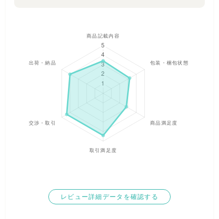
────────────────────
【 価 格 ・ 発 送 】
・商 品 価 格:12,000円(送料別)
・簡易梱包で発送します。畳みジワはご容赦ください
────────────────────
【 ご 注 意 事 項 】
※内容物の指定はできません。
※「どんな商品が入っていますか?」などの個別質問には回答致
しかねます。ランダム封入の代わりに格安でご提供しておりま
す。
※未使用品ですが個体差があります。神経質な方はご購入をお
控えください。
※福袋商品のため、返品・交換はお受けできません。
※掲載写真はイメージです。実際の色・型・ブランドは異なり
ます。
────────────────────
▼ 在庫限り!早い者勝ち ▼
タグ付き新品を一気に手に入れるチャンス。古着屋さんの仕入
れやフリマ転売、イベント景品にもどうぞ!
レビュー詳細データを確認する