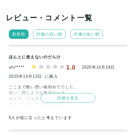
レビュー・コメント一覧
新着順
評価の高い順
評価の低い順
ほんとに使えないのだらけ
1.0
shi*****
2025年10月19日
2025年10月13日
に購入
ここまで酷い買い物初めてでした。

古い、同じような商品だらけ。

詳細を見る
せどり。には全くむきません。。

古すぎて誰が買う?のだらけ。

大ハズレも大ハズレ。      
5
人が役に立ったと考えています
記載内容
梱包
商品満足
交渉
出荷
1
1
1
2
2