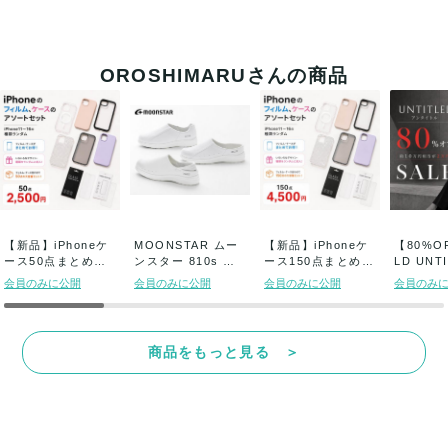
OROSHIMARUさんの商品
【新品】iPhoneケ
MOONSTAR ムー
【新品】iPhoneケ
【80%O
ース50点まとめ売
ンスター 810s シ
ース150点まとめ売
LD UNT
り (1点...
ューズ...
り (1...
ン...
会員のみに公開
会員のみに公開
会員のみに公開
会員のみ
商品をもっと見る ＞