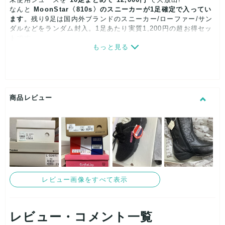
なんと
MoonStar〈810s〉のスニーカーが1足確定で入ってい
ます
。残り9足は国内外ブランドのスニーカー/ローファー/サン
ダルなどをランダム封入。1足あたり実質1,200円の超お得セッ
トです。
もっと見る
────────────────────
【 セ ッ ト 内 容 】
◆ 確定アイテム
・MoonStar 810s スニーカー ×1足(サイズ・カラーはランダ
ム)
商品レビュー
◆ ランダム 9足(季節・性別・ブランドすべて不問)
・スニーカー
・レザーシューズ/ローファー
・サンダル/スリッポン など
────────────────────
【 コ ン デ ィ シ ョ ン 】
・すべて未使用品(店舗展示・過剰在庫・サンプルなど)
レビュー画像をすべて表示
・箱やタグが無い場合、保管による微細なスレやヨゴレがある
場合があります
・神経質な方はご購入をお控えください
レビュー・コメント一覧
────────────────────