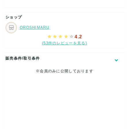
でした。

B品相当と思えた商品は1つだけでしたが、その商品ですらや
ショップ
やかすれている部分があったもののそれすらも素敵なデザイ
ンだったので問題に感じませんでした。

OROSHIMARU
靴は箱をつけると送料が高くなってしまう傾向があるため、
4.2
一部の商品はせどりではなくてオフラインでお会いできる知
(53件のレビューを見る)
り合いにプレゼントしました。      
販売条件/取引条件
※会員のみに公開しております
記載内容
梱包
商品満足
交渉
出荷