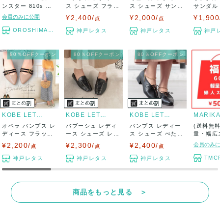
ンスター 810s シ
ス シューズ フラッ
ス シューズ サンダ
サンダル
ューズ...
トパンプス ...
ル 夏 靴 ...
ス 夏 ペタ
会員のみに公開
¥2,400/
¥2,000/
¥1,900
点
点
OROSHIMARU
神戸レタス
神戸レタス
神戸
80％OFFクーポン
80％OFFクーポン
80％OFFクーポン
KOBE LETTUCE
KOBE LETTUCE
KOBE LETTUCE
MARIK
オペラ パンプス レ
バブーシュ レディ
パンプス レディー
(送料無
ディース フラット
ース シューズ レー
ス シューズ ぺたん
量・幅広
パンプス フ...
スアップ 靴...
こ チェーン...
ー 60足入
¥2,200/
¥2,300/
¥2,400/
会員のみ
点
点
点
TMCRE
神戸レタス
神戸レタス
神戸レタス
商品をもっと見る ＞