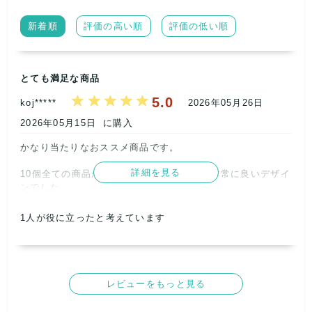
【 サ イ ズ に つ い て 】
・ランダムです
新着順
評価の高い順
評価の低い順
・同サイズがそろわない場合がありますので、在庫補充やリメ
イク・景品用途など幅広くご活用ください
────────────────────
とても満足な商品
【 価 格 ・ 発 送 】
5.0
・商 品 価 格:12,000円(送料別)
koj*****
2026年05月26日
・発送方法:簡易梱包(シューズボックスは付属しない場合があ
2026年05月15日
に購入
ります)
かなり当たりなおススメ商品です。

────────────────────
【 ご 注 意 事 項 】
詳細を見る
10個全ての商品が売れ残り感は全くなく、非常に良いデザイ
※内容物の指定はできません。
ンでした。

※「どんな商品が入っていますか?」等の個別質問には回答いた
しかねます。ランダム封入の代わりに格安でご提供しておりま
一個12000以上の商品がいくつも入っていました。他の商品
す。
1
人が役に立ったと考えています
も今現在も8000円台で販売中のものなどありました。

※ランダム商品のため返品・交換はお受けできません。
※画像はイメージです。実際のカラー・モデルは異なります。
moonstarが一番多かったですが、それ以外も同格くらいに
良いブランドの商品でした。

────────────────────
▼ 数量限定ですのでお早めに▼
レビューをもっと見る
1つ22.5の婦人靴、1つ28cmのメンズの靴があった以外は全
MoonStar 810s 確定入りでこの価格は今だけ! まとめ仕入れや
て女性の23.5や24、男性の25.5など平均的な普通のサイズ
フリマ転売、イベント景品にぜひご活用ください。