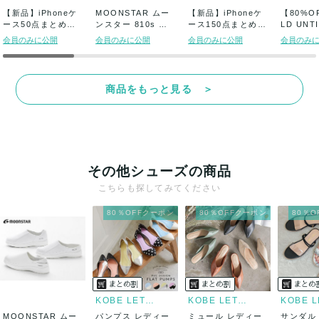
【新品】iPhoneケ
MOONSTAR ムー
【新品】iPhoneケ
【80%O
ース50点まとめ売
ンスター 810s シ
ース150点まとめ売
LD UNT
り (1点...
ューズ...
り (1...
ン...
会員のみに公開
会員のみに公開
会員のみに公開
会員のみ
商品をもっと見る ＞
その他シューズの商品
こちらも探してみてください
80％OFFクーポン
80％OFFクーポン
80％
KOBE LETTUCE
KOBE LETTUCE
MOONSTAR ムー
パンプス レディー
ミュール レディー
サンダル