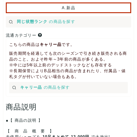
A.新品
同じ状態ランク
の商品を探す
流通カテゴリー
こちらの商品は
キャリー品
です。
販売期間を経過しても次のシーズンで引き続き販売される商
品のこと。およそ昨年～3年前の商品が多くある。
※中には5年以上前のデッドストックなども存在する
※長期保管によりB品相当の商品が含まれたり、付属品・値
札タグが付いていない場合もある。
キャリー品
の商品を探す
商品説明
【 商品の説明 】
【 商 品 概 要 】
未使用シューズを
10足まとめて 12,000円
で大放出!