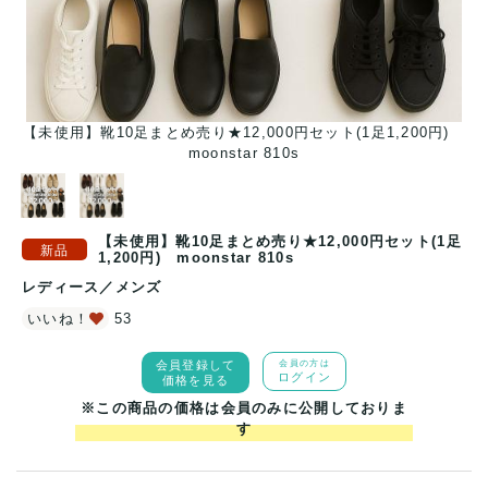
足
【未使用】靴10足まとめ売り★12,000円セット(1足1,200円)
moonstar 810s
【未使用】靴10足まとめ売り★12,000円セット(1足
1,200円) moonstar 810s
レディース
／
メンズ
いいね！
53
会員登録して
会員の方は
ログイン
価格を見る
※この商品の価格は会員のみに公開しておりま
す