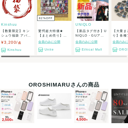
82
%
OFF
Kinshuu
UNIQLO
【数量限定】キン
驚愕超大特価★
【新品タグ付き】U
【大量ま
シュウ福袋 アパレ
【まとめ売り】
NIQLO・GUアソ
り】各種
ル服 5点セット...
【即納・国内在
ートセット(...
ーインク
¥3,200/
会員のみに公開
会員のみに公開
会員のみ
点
庫】新品...
ッ...
Unite
Ethical Mall
OROS
Kinshuu
OROSHIMARUさんの商品