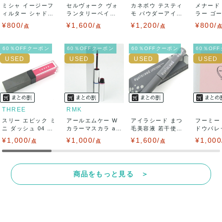
ミシャ イージーフ
セルヴォーク ヴォ
カネボウ テスティ
メナード
また商品には細心の注意をはらっておりますが、何かござい
ィルター シャドウ
ランタリーベイシ
モ パウダーアイシ
ラー ゴ
パレット DS...
ス アイパレット...
ャドウ BR-...
カラー チ.
¥800/
¥1,600/
¥1,200/
¥800/
ましたら、レビュー記載前に必ずコメント欄よりご連絡お願
点
点
点
い致します。対応できることがあれば、誠意をもって対応致
60％OFFクーポン
60％OFFクーポン
60％OFFクーポン
60％OF
します。
また並行輸入品もございますので、真贋方法などお答えでき
ない場合もございます。
THREE
RMK
スリー エピック ミ
万が一、購入後に偽造品等が発覚しましたら、返品・返金に
アールエムケー W
アイラシード まつ
フーミー
ニ ダッシュ 04 チ
カラーマスカラ a 0
毛美容液 若干使用
ドウパレッ
ークカラ...
3 残半量...
コスメ レデ...
レッドピン
¥1,000/
て対応致しますので、ご連絡お願い致します。
¥1,000/
¥1,600/
¥1,000
点
点
点
決済方法
商品をもっと見る ＞
クレジットカード、メルペイ、銀行振込、PayPay、コンビ
ニ払い
出荷