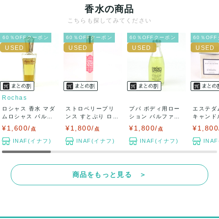
香水の商品
送料：
¥990
(見込み)
送料表を確認する
こちらも探してみてください
出荷目安：3営業日以内
出荷予定日：なるべく最短で発送致します。
60％OFFクーポン
60％OFFクーポン
60％OFFクーポン
60％OF
兵庫県から出荷
Rochas
ロシャス 香水 マダ
ストロベリープリ
プパ ボディ用ロー
エステダ
ムロシャス パルフ
ンス すとぷり ロー
ション パルファム
キャンド
ァンドトワレ...
ルオンフレグラ...
アクテープ ...
プラス CY
¥1,600/
¥1,800/
¥1,800/
¥1,800
点
点
点
INAF(イナフ)
INAF(イナフ)
INAF(イナフ)
INA
商品をもっと見る ＞