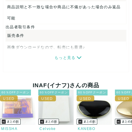
商品説明と不一致な場合や商品に不備があった場合のみ返品
可能
出品者取引条件
販売条件
画像ダウンロードなので、転売にも最適♪
もっと見る
発送はクロネコヤマト(ネコポス)・佐川急便・ゆうパックのい
ずれかの方法になります。発送方法はお選び頂けません。
ネコポスの場合は日時指定ができませんので、ご了承下さい
INAF(イナフ)さんの商品
ませ。
60％OFFクーポン
60％OFFクーポン
60％OFFクーポン
60％OF
USED品に関しましては、見る方によって状態の価値観が異な
りますので、トラブルを避けるため、神経質な方や完璧な商
品を求められる方は御購入をお控えください。
MISSHA
Celvoke
KANEBO