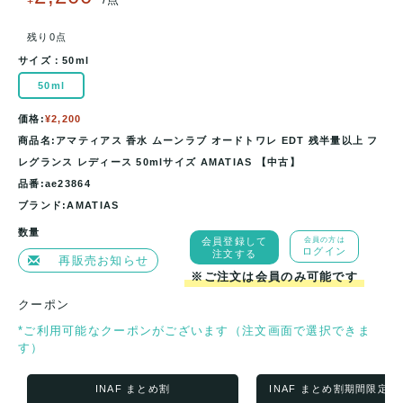
残り0点
サイズ：
50ml
50ml
価格:
¥2,200
商品名:アマティアス 香水 ムーンラブ オードトワレ EDT 残半量以上 フ
レグランス レディース 50mlサイズ AMATIAS 【中古】
品番:ae23864
ブランド:AMATIAS
数量
会員登録して
会員の方は
ログイン
注文する
再販売お知らせ
※ご注文は会員のみ可能です
クーポン
*ご利用可能なクーポンがございます（注文画面で選択できま
す）
INAF まとめ割
INAF まとめ割期間限定