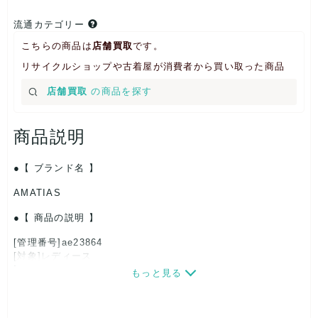
流通カテゴリー
こちらの商品は
店舗買取
です。
リサイクルショップや古着屋が消費者から買い取った商品
店舗買取
の商品を探す
商品説明
【 ブランド名 】
AMATIAS
【 商品の説明 】
[管理番号]ae23864
[対象]レディース
[サイズ]
もっと見る
表記サイズ：50ml
[付属品]なし
[状態・コンディション]