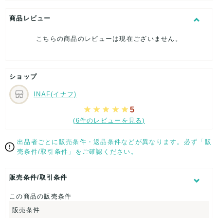
やや傷や汚れあり
商品レビュー
こちらはUSED品になりますので、使用に伴い、
部分的に少々ダメージはございますが、
こちらの商品のレビューは現在ございません。
全体的には、まだまだご活躍頂けるお品になります。
ダメージはできる限り、撮影しておりますので、ご確認下さい
ませ。
ショップ
[状態追記]キズ・汚れ有り。
INAF(イナフ)
【 サイズ・容量 】
5
表記サイズ：50ml
(6件のレビューを見る)
【 商品札 】
出品者ごとに販売条件・返品条件などが異なります。必ず「販
なし
売条件/取引条件」をご確認ください。
販売条件/取引条件
この商品の販売条件
販売条件