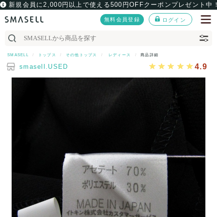
新規会員に2,000円以上で使える500円OFFクーポンプレゼント中
無料会員登録
ログイン
SMASELL
トップス
その他トップス
レディース
商品詳細
4.9
smasell.USED