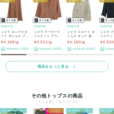
Sybilla
Sybilla
Sybilla
Sybilla
シビラ ロングスカ
シビラ テーラード
シビラ スカート ボ
シビラ 
ート ボトムス プリ
ジャケット アウタ
トムス タック 花柄
ジャケッ
ーツ レディ...
ー シャツジャ...
レース ...
ー リネン混
¥4,180/
¥3,521/
¥4,180/
¥4,620
点
点
点
smasell.USED
smasell.USED
smasell.USED
smas
商品をもっと見る ＞
その他トップスの商品
こちらも探してみてください
50％OFFクーポン
50％OFFクーポン
50％OF