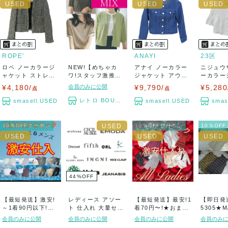
ROPE'
ANAYI
23区
ロペ ノーカラージ
NEW!【めちゃカ
アナイ ノーカラー
ニジュウ
ャケット ストレッ
ワ!スタッフ激推し!
ジャケット アウタ
ーカラー
チ ブランド ...
春夏・Lad...
ー リネン混 ...
ト アウター
¥4,180/
会員のみに公開
¥9,790/
¥5,280
点
点
レトロ BOUTIQUE
smasell.USED
smasell.USED
smas
10％OFFクーポン
10％OFFクーポン
10％OF
44
%
OFF
【最短発送】激安!
レディース アソー
【最短発送】最安!1
【即日発送
～1着90円以下!古
ト 仕入れ 大量セッ
着70円〜!★おまか
5305★M
着おまかせピ...
ト 卸売り ...
せピック!...
ズ・マタニ
会員のみに公開
会員のみに公開
会員のみに公開
会員のみ