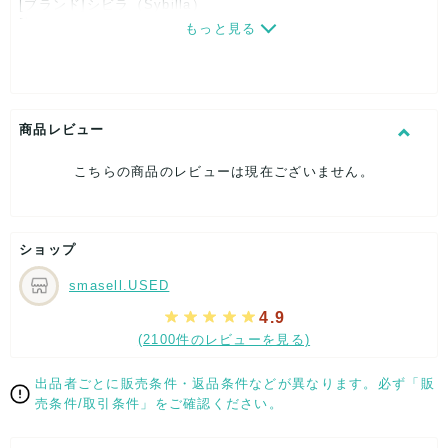
[ブランド]シビラ（Sybilla）
[対象]レディース
もっと見る
[カラー]ブラック
[生産国]日本
[素材]素材タグを撮影しておりますので、ご確認くださいま
せ。
[サイズ]
商品レビュー
表記サイズ：M
肩幅：約36cm
こちらの商品のレビューは現在ございません。
着丈：約44cm
身幅：約41cm
袖丈：約41cm
[付属品]なし
ショップ
[状態・コンディション]
やや傷や汚れあり
smasell.USED
こちらはUSED品になりますので、使用に伴い、
4.9
部分的に少々ダメージはございますが、
(2100件のレビューを見る)
全体的には、まだまだご活躍頂けるお品になります。
ダメージはできる限り、撮影しておりますので、ご確認下さい
出品者ごとに販売条件・返品条件などが異なります。必ず「販
ませ。
売条件/取引条件」をご確認ください。
[状態追記]ホックがございません。