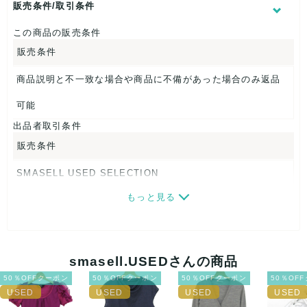
販売条件/取引条件
【 サイズ・容量 】
表記サイズ：M
この商品の販売条件
肩幅：約36cm
販売条件
着丈：約44cm
身幅：約41cm
商品説明と不一致な場合や商品に不備があった場合のみ返品
袖丈：約41cm
可能
【 生産地 】
出品者取引条件
日本
販売条件
【 素材・成分 】
SMASELL USED SELECTION
素材タグを撮影しておりますので、ご確認くださいませ。
もっと見る
画像ダウンロードなので、転売にも最適♪
【 商品札 】
発送はクロネコヤマト(ネコポス)・佐川急便・ゆうパックのい
なし
ずれかの方法になります。発送方法はお選び頂けません。
smasell.USEDさんの商品
ネコポスの場合は日時指定ができませんので、ご了承下さい
50％OFFクーポン
50％OFFクーポン
50％OFFクーポン
50％OF
ませ。