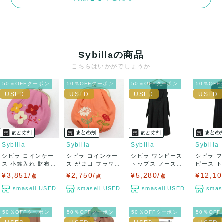
決済方法
クレジットカード、メルペイ、銀行振込、PayPay、コンビ
ニ払い
Sybillaの商品
出荷
こちらはいかがでしょうか
送料：
¥1,650
(見込み)
送料表を確認する
50％OFFクーポン
50％OFFクーポン
50％OFFクーポン
50％OF
出荷目安：5営業日以内
出荷予定日：なるべく最短で発送致します。
兵庫県から出荷
Sybilla
Sybilla
Sybilla
Sybilla
シビラ コインケー
シビラ コインケー
シビラ ワンピース
シビラ 
ス 小銭入れ 財布
ス がま口 フラワー
トップス ノースリ
ピース 
ウォレット ...
モチーフ 小...
ーブ 日本製...
袖 日本製 
¥3,851/
¥2,750/
¥5,280/
¥12,10
点
点
点
smasell.USED
smasell.USED
smasell.USED
smas
50％OFFクーポン
50％OFFクーポン
50％OFFクーポン
50％OF