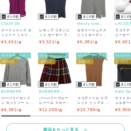
USED品に関しましては、見る方によって状態の価値観が異な
りますので、トラブルを避けるため、神経質な方や完璧な商
COUP DE CHANCE
theory luxe
LACOS
クードシャンス カ
レキップ リネンニ
セオリーリュクス
ラコステ
品を求められる方は御購入をお控えください。
ットソー シャツ 半
ット セーター フレ
ニットカーディガ
ニーカー T
袖 シフォン...
ンチスリーブ...
ン トップス 長...
LC ...
¥3,631/
¥3,521/
¥6,381/
¥6,601
また商品には細心の注意をはらっておりますが、何かござい
点
点
点
ましたら、レビュー記載前に必ずコメント欄よりご連絡お願
50％OFFクーポン
50％OFFクーポン
50％OFFクーポン
50％OF
い致します。対応できることがあれば、誠意をもって対応致
します。
また並行輸入品もございますので、真贋方法などお答えでき
BURBERRY LONDON
BURBERRY BLUE LABEL
Kate S
バーバリーロンド
ない場合もございます。
バーバリーブルー
ココディール リブ
ケイトス
ン カットソー シャ
レーベル スカート
ニット トップス ノ
ョルダー
ツ トップス ...
ボトムス フレ...
ースリーブ ...
イロン ク
¥6,381/
万が一、購入後に偽造品等が発覚しましたら、返品・返金に
¥11,000/
¥10,780/
¥9,900
点
点
点
て対応致しますので、ご連絡お願い致します。
商品をもっと見る ＞