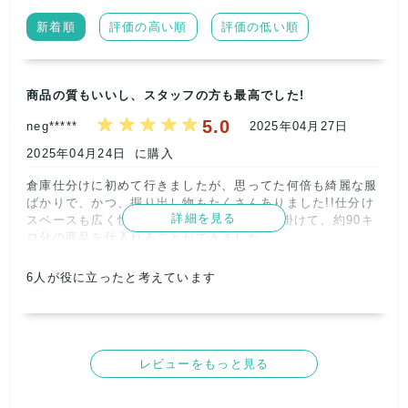
セット販売
新着順
評価の高い順
評価の低い順
上記内容の事業者様に利用されています。
商品の質もいいし、スタッフの方も最高でした!
5.0
弊社もこれまで直接倉庫で仕分けをさせて欲し
neg*****
2025年04月27日
いという問い合わせを頂いておりましたが大手
2025年04月24日
に購入
事業者様以外は基本的に一切お断りしておりま
倉庫仕分けに初めて行きましたが、思ってた何倍も綺麗な服
した。
ばかりで、かつ、掘り出し物もたくさんありました!!仕分け
詳細を見る
スペースも広く快適な状態で4時間みっちり掛けて、約90キ
ロ分の商品を仕入れることができました。

ですが、取扱量があまりにも増えすぎてきた
為、この度古着ピック仕入れ倉庫として一部ス
また3階ではモンスタースタッフがピックした商品がハンガ
6
人が役に立ったと考えています
ペースを開放致します♪
ーで陳列されていましたが、ここも掘り出し物がたくさんあ
り、ここでもお宝商品を数十着GET!

商品も良かったのですが、何よりスタッフの方がとても親切
で、丁寧な方だったので、1回でこのお店のファンになって
レビューをもっと見る
しまい、リピ確定です。
