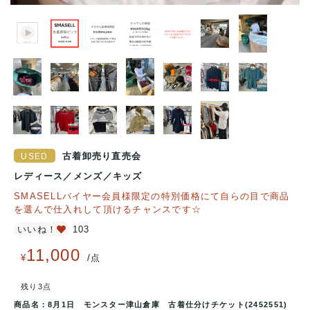
古着卸売り直売会
レディース
／
メンズ
／
キッズ
SMASELLバイヤー会員様限定の特別価格にて自らの目で商品
を選んで仕入れして頂けるチャンスです☆
いいね！
103
11,000
/
¥
点
残り3点
商品名：
8月1日 モンスター津山倉庫 古着仕分けチケット(2452551)