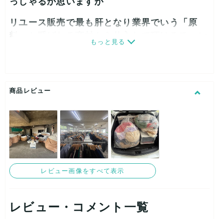
っしゃるか思いますが
リユース販売で最も肝となり業界でいう「原
料」と呼ばれる商材から仕入れて頂けるチャン
もっと見る
スです(^-^)
弊社倉庫では
商品レビュー
店頭販売
フリマ販売
メルカリ、ヤフオク等ECサイトで
レビュー画像をすべて表示
の販売
レビュー・コメント一覧
副業スクール会員向けのアソート