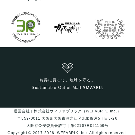
仕入れした商品はヤマト運輸にて
発送可能
発送の場合1500円(税抜き)/箱
一人辺りご用意できる量の目安:
約600kg(フレコンバッグ4袋分):T
お得に買って、地球を守る。
シャツの場合2400着
Sustainable Outlet Mall
運営会社｜株式会社ウィファブリック（WEFABRIK, Inc.）
※今年の夏季以降はUS輸入のメンズ原料も展開予定です!
〒559-0011 大阪府大阪市住之江区北加賀屋5丁目5-26
海外古着と国内古着両方の仕入れ
が可能な環境
大阪府公安委員会許可｜第62107R021159号
をご用意します!
Copyright © 2017-2026
WEFABRIK, Inc.
All rights reserved.