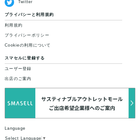
Twitter
(350円/着)、ワンピース3着(116円/
プライバシーと利用規約
着)
利用規約
200㎏(参考:Tシャツ約800枚)仕入
プライバシーポリシー
れても7万円!!
Cookieの利用について
スマセルに登録する
仮にTシャツ800枚を800円/枚で販
ユーザー登録
売できた場合、64万円で販売でき
出店のご案内
ることになり、
利益額は57万円になります!
配送について:
Language
Select Language
▼