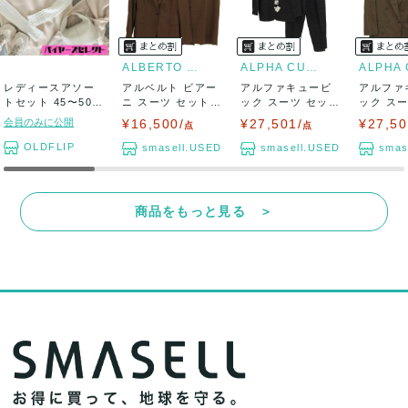
参加費:
ALBERTO BIANI
ALPHA CUBIC
レディースアソー
アルベルト ビアー
アルファキュービ
アルファ
一人当たり参加費1万円/回(税抜)※
トセット 45〜50
ニ スーツ セットア
ック スーツ セット
ック ス
着|トップス・...
ップ 上下セ...
アップ 上下セ...
アップ 上
会員のみに公開
¥16,500/
¥27,501/
¥27,50
点
点
スマセルサイト内で決済
OLDFLIP
smasell.USED
smasell.USED
smas
商品をもっと見る ＞
エントランスにてSMASELL 購入
履歴の画像(スマホ等のスクリーン
ショットでOK)
と身分証明書の提示をお願い致し
ます。