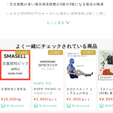
・注文枚数が多い場合発送箱数が2箱や3箱になる場合が御座
名な岡山県津山市にある弊社倉庫に
いますが20000以下のオーダーの場合も送料追加は無しに致し
なります♪
もっと見る
ました。多くご注文頂く程大変お得な内容になります。
稲葉さんのお母様が経営されてい
る化粧品店もありますので推し活
・20000円以上ご注文頂きました場合送料無料ですが、北海道
よく一緒にチェックされている商品
がてら岡山へお越し頂くのもアリ
のお客様は 一箱毎に1000円、沖縄/その他離島のお客様は、
です☆
一箱毎に1500円、受注確定時に頂戴いたします。
48
%
OFF
開催場所:
・返品不可
ROPE' PICNIC
古着卸売り直売会
ROPE' PICNIC ロ
仕分けスタッフ よ
【タイム
株式会社モンスター津山倉庫
ペピクニック...
し子さんが作る フ
[60着] 
決済方法
ァスト系カワチ...
半...
¥10,000/
¥1,980/
¥2,300/
¥8,999
点
セット
セット
住所 岡山県津山市昭和町2丁目99-
クレジットカード、メルペイ、銀行振込、PayPay、コンビ
M.Secound
M.Secound
M.Secound
SANS
ニ払い