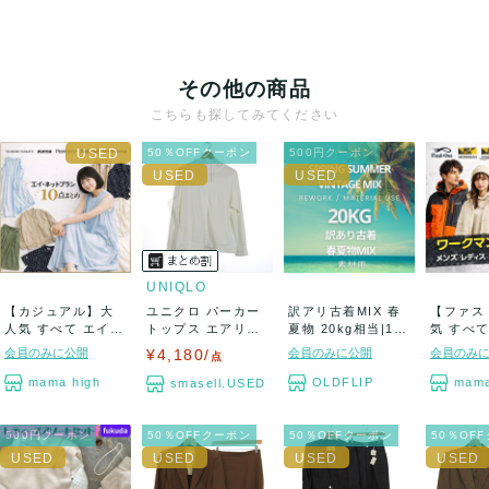
住所:岡山県津山市昭和町2丁目99-3
その他の商品
来場方法は前もって取引メッセージからご連絡
こちらも探してみてください
ください。
50％OFFクーポン
500円クーポン
商品:
・リサイクルショップ等からの引き上げ品
・一般回収で集めた商品
UNIQLO
【カジュアル】大
ユニクロ パーカー
訳アリ古着MIX 春
【ファス
人気 すべて エイネ
トップス エアリズ
夏物 20kg相当|160
気 すべて
ット系ブランド...
ム UVカッ...
サイ...
AN ワーク
会員のみに公開
¥4,180/
会員のみに公開
会員のみ
点
取り扱い商品カテゴリー:
mama high
OLDFLIP
mama
smasell.USED
大人衣類/子供衣類/服飾雑貨 等
500円クーポン
50％OFFクーポン
50％OFFクーポン
50％OF
場合によっては着物、下着、タオル、等も入っ
ている可能性あり。