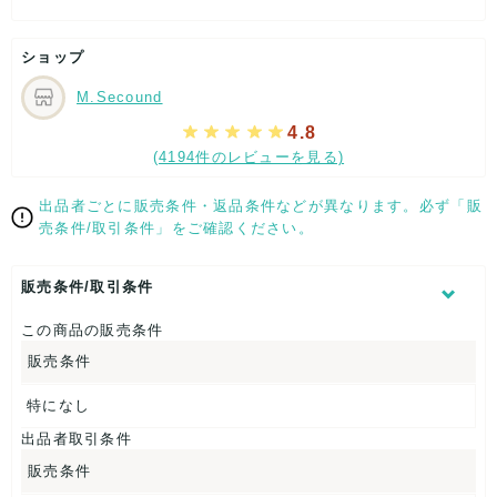
かなりの在庫量もあるようなので、行ってみる価値ありで
リサイクルショップ等で回収された古着を1点
す。      
ずつ実際に手に取って選んで頂き
ショップ
M.Secound
4.8
通常価格1500円/kg
(4194件のレビューを見る)
↓
記載内容
梱包
商品満足
交渉
出荷
出品者ごとに販売条件・返品条件などが異なります。必ず「販
5
5
5
5
5
売条件/取引条件」をご確認ください。
取引満足
スマセルバイヤー会員様限定
【350
5
販売条件/取引条件
円(税抜き)/㎏】
この商品の販売条件
【ショップからの返信】
2025年04月29日
販売条件
この度はご来社頂き有難う御座いました！

特になし
喜んで頂けて嬉しいです♪

またのご利用お待ちしておりますので宜しくお願い致します
出品者取引条件
開催場所は2024年紅白で人気爆上
☆      
販売条件
げ中のB’z稲葉さんの故郷として有