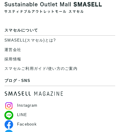
商品代:
通常卸価格1500円
スマセルについて
SMASELL(スマセル)とは?
→SMASELLユーザー向け価格
運営会社
350円(税抜き)/kg(77%OFF)
採用情報
スマセルご利用ガイド/使い方のご案内
当日清算(現金、paypalを利用した
ブログ・SNS
クレジット決済可能)
Instagram
1㎏あたりの着数の参考例:Tシャツ
LINE
Facebook
4着(87円/着)、ヘビーアウター1着