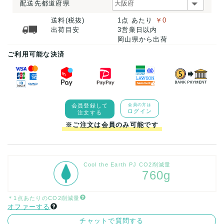
配送先都道府県
送料(税抜)
1点 あたり
￥0
出荷目安
3営業日以内
岡山県から出荷
ご利用可能な決済
会員登録して
会員の方は
ログイン
注文する
※ご注文は会員のみ可能です
Cool the Earth PJ CO2削減量
760g
＊1点あたりのCO2削減量
オファーする
チャットで質問する