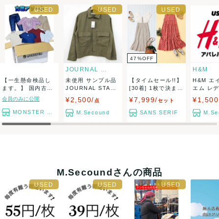
3
出荷
送料：
1点あたり¥0
(見込み)
送料表を確認する
1階会場
出荷目安：3営業日以内
岡山県から出荷
47
%
OFF
一階のスペースで回収品を仕分
JOURNAL STANDARD
H&M
【一生懸命検品し
未使用 サンプル品
【タイムセール!!】
H&M エ
け・ピック出来ます!
ます。】 国内古着
JOURNAL STAND
[30着] 1枚で決まる
エム レ
アソートセット ...
AR...
♪...
パ...
会員のみに公開
¥2,500/
¥7,999/
¥1,50
点
セット
350円/㎏で仕入れが可能!
MONSTER TYM
M.Secound
SANS SERIF
M.Se
3階会場
津山倉庫ビル内3階
M.Secoundさんの商品
モンスタースタッフでピックした
商品をハンガーで陳列