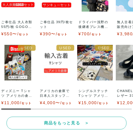
価格は1着毎に設定(通常の古着卸倉
庫と同じイメージ)
ご奉仕品 大人衣類
ご奉仕品 39円/枚セ
ドライバー浅野の
無人古着
55円/枚 GOGOセ
ット
後継者プレス機の
販売向け
ット
魔術師ケンちゃん
セット
¥550〜/
¥390〜/
¥700/
¥3,980
セット
セット
セット
セ...
アクセス:
電車の場合:最寄り駅 津山駅 ※津山駅から
徒歩圏内
ディズニー Tシャ
アメリカの倉庫で
シングルステッチ
CHANE
お車の場合:直接会場までお越しください。
ツ アメリカの倉庫
日本人スタッフが
Tシャツ アメリカ
レザー 37
で日本人スタッ...
日本向けにハンド
の倉庫で日本...
ブ...
専用駐車場をご用意しております。
¥11,000/
¥4,000〜/
¥15,000/
¥12,00
セット
セット
セット
ピ...
商品をもっと見る ＞
株式会社モンスター津山倉庫