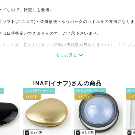
ードなので、転売にも最適♪
コヤマト(ネコポス)・佐川急便・ゆうパックのいずれかの方法になり
合は日時指定ができませんので、ご了承下さいませ。
関しましては、見る方によって状態の価値観が異なりますので、トラブ
もっと見る
ださい。
細心の注意をはらっておりますが、何かございましたら、レビュー記
誠意をもって対応致します。
INAF(イナフ)さんの商品
ン
60％OFFクーポン
60％OFFクーポン
60
品もございますので、真贋方法などお答えできない場合もございます
後に偽造品等が発覚しましたら、返品・返金にて対応致しますので、
カード、メルペイ、銀行振込、PayPay、コンビニ払い