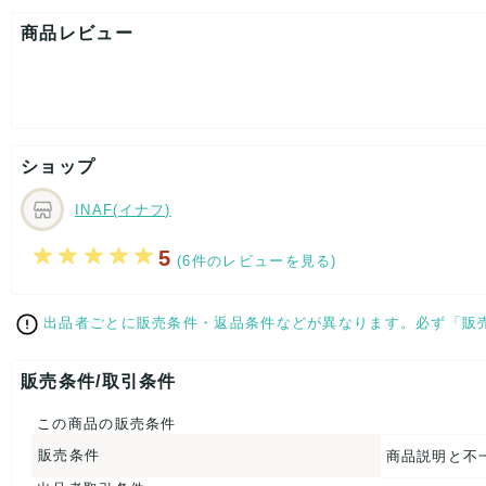
[状態・コンディション]
目立った傷や汚れなし
商品レビュー
こちらはUSED品になりますが、
特記する程のダメージはなく、状態良好なお品になります。
ダメージがある場合はできる限り、撮影しておりますので、
ご確認下さいませ。
ショップ
[状態追記]箱ダメージ有り。
【 サイズ・容量 】
INAF(イナフ)
表記サイズ：15ml
5
(6件のレビューを見る)
【 パッケージ 】
箱
出品者ごとに販売条件・返品条件などが異なります。必ず「販
【 商品札 】
販売条件/取引条件
なし
この商品の販売条件
販売条件
商品説明と不