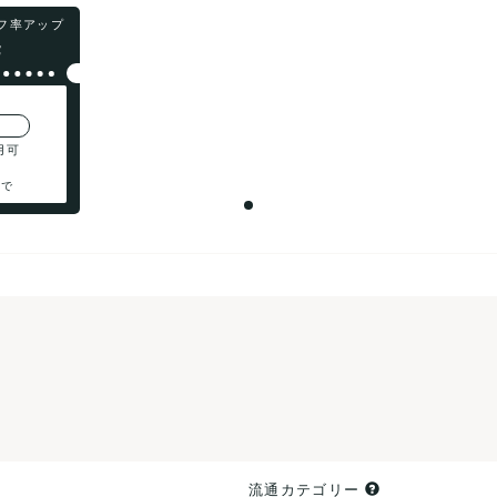
オフ率アップ
F
用可
まで
流通カテゴリー