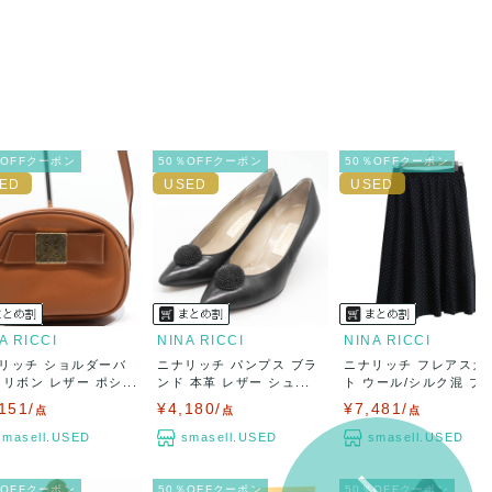
％OFFクーポン
50％OFFクーポン
50％OFFクーポン
A RICCI
NINA RICCI
NINA RICCI
リッチ ショルダーバ
ニナリッチ パンプス ブラ
ニナリッチ フレアスカ
 リボン レザー ポシ...
ンド 本革 レザー シュ...
ト ウール/シルク混 ブラ.
151/
¥4,180/
¥7,481/
点
点
点
smasell.USED
smasell.USED
smasell.USED
％OFFクーポン
50％OFFクーポン
50％OFFクーポン