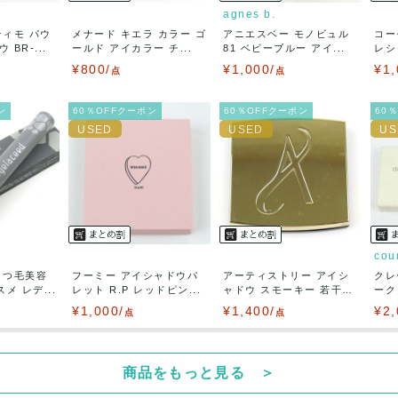
(見込み)
送料表を確認する
agnes b.
3営業日以内
ティモ パウ
メナード キエラ カラー ゴ
アニエスベー モノビュル
コー
：なるべく最短で発送致します。
BR-...
ールド アイカラー チ...
81 ベビーブルー アイ...
レシ
出荷
¥800/
¥1,000/
¥1,
点
点
ン
60％OFFクーポン
60％OFFクーポン
60
cou
まつ毛美容
フーミー アイシャドウパ
アーティストリー アイシ
クレ
メ レデ...
レット R.P レッドピン...
ャドウ スモーキー 若干
ーク
使...
¥1,000/
¥1,400/
¥2,
点
点
商品をもっと見る ＞