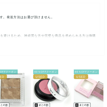
ます。発送方法はお選び頂けません。
ルを避けるため、神経質な方や完璧な商品を求められる方は御購
載前に必ずコメント欄よりご連絡お願い致します。対応できるこ
％OFFクーポン
60％OFFクーポン
60％OFFクーポン
。
ご連絡お願い致します。