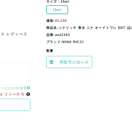
サイズ：
15ml
15ml
価格:
¥2,200
商品名:ニナリッチ 香水 ニナ オードトワレ EDT ほぼ
ンス レディース
ニナリッチ 香水 ニナ オードトワレ EDT ほぼ
品番:ae22253
15mlサイズ NINA RICCI 
ブランド:NINA RICCI
数量
再販売お知らせ
たりのCO2削減量
オファー不可