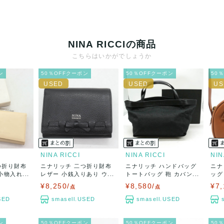
NINA RICCIの商品
こちらはいかがでしょうか
ン
50％OFFクーポン
50％OFFクーポン
50
NINA RICCI
NINA RICCI
NIN
つ折り財布
ニナリッチ 二つ折り財布
ニナリッチ ハンドバッグ
ニナ
物入れ...
レザー 小銭入りあり ウ...
トートバッグ 鞄 カバン...
ッグ
¥8,250/
¥8,580/
¥7,
点
点
SED
smasell.USED
smasell.USED
ン
50％OFFクーポン
50％OFFクーポン
50