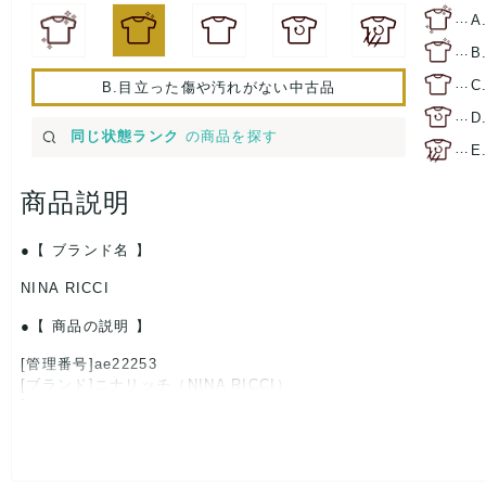
…
A
…
B
…
C
B.目立った傷や汚れがない中古品
…
D
同じ状態ランク
の商品を探す
…
E
商品説明
【 ブランド名 】
NINA RICCI
【 商品の説明 】
[管理番号]ae22253
[ブランド]ニナリッチ（NINA RICCI）
[対象]レディース
[サイズ]
表記サイズ：15ml
[付属品]箱