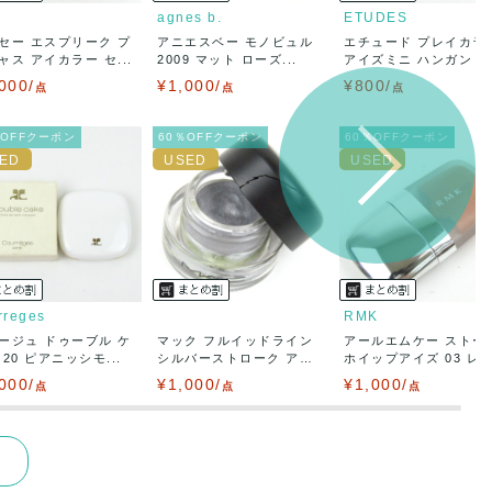
agnes b.
ETUDES
セー エスプリーク プ
アニエスベー モノビュル
エチュード プレイカラ
ャス アイカラー セ...
2009 マット ローズ...
アイズミニ ハンガンド
マ...
000/
¥1,000/
¥800/
点
点
点
％OFFクーポン
60％OFFクーポン
60％OFFクーポン
rreges
RMK
ージュ ドゥーブル ケ
マック フルイッドライン
アールエムケー ストー
 20 ピアニッシモ...
シルバーストローク ア
ホイップアイズ 03 レッ.
イ...
000/
¥1,000/
¥1,000/
点
点
点