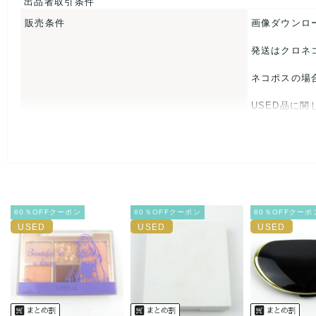
出品者取引条件
販売条件
画像ダウンロ
発送はクロネ
ネコポスの場
USED品に
入をお控えく
また商品には
とがあれば、
60％OFFクーポン
60％OFFクーポン
60％OFFクーポ
また並行輸入
万が一、購入
決済方法
クレジット