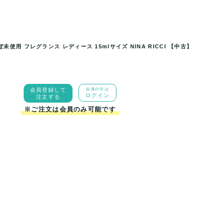
未使用 フレグランス レディース 15mlサイズ NINA RICCI 【中古】
未使用 フレグランス レディース
ニナリッチ 香水 ニナ オードトワレ
【...
15mlサイズ 
会員登録して
会員の方は
ログイン
注文する
※ご注文は会員のみ可能です