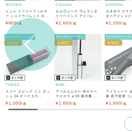
出荷
送料：
¥990
MISSHA
Celvoke
KANEBO
出荷目安：
ミシャ イージーフィルタ
セルヴォーク ヴォランタ
カネボウ テス
出荷予定日
ー シャドウパレット D
リーベイシス アイパレッ
ダーアイシャドウ 
兵庫県から
S...
ト...
¥800/
¥1,600/
¥1,200/
点
点
点
60％OFFクーポン
60％OFFクーポン
60％OFFクーポ
THREE
RMK
スリー エピック ミニ ダッ
アールエムケー Wカラー
アイラシード 
シュ 04 チークカラ...
マスカラ a 03 残半量...
液 若干使用 コス
¥1,000/
¥1,000/
¥1,600/
点
点
点