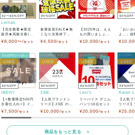
92〜93
%
OFF
95
%
OFF
90
%
OFF
Leilian
【完全数量★限定
倉庫改装SALE★無
【2025年は、ええ
「おいお
販売★高級古着(US
くなり次第終了★1
もの買いましょう
よ…」総額
ED品)800...
50円古着仕...
♪】【数量限定...
以上の新品
¥8,000〜/
¥4,500/
¥10,000/
¥10,00
セット
セット
セット
5％OFFクーポン
5％OFFクーポン
5％OFFクーポン
5％OFF
84
%
OFF
80
%
OFF
84
%
OFF
59
%
OFF
INDIVI
23区
Levi's
【⭐数量限定500円
【人気ブランドシ
リーバイス デニム
【人気ブ
古着仕入れ⭐】イン
リーズ】23区 のみ
パンツ10点セット
リーズ】
ディヴィ・I...
★トップス・パ...
ーレン RA
¥7,500/
¥10,000/
¥20,000/
¥25,00
セット
セット
セット
商品をもっと見る ＞