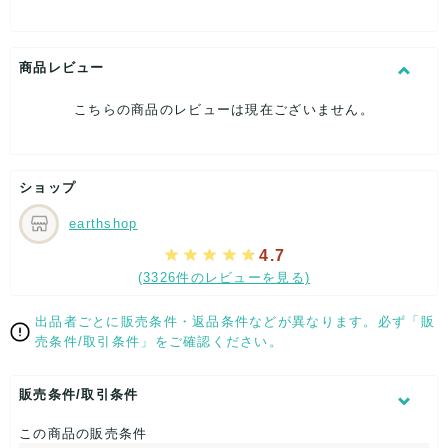
ージ品になります。
アイテムによっては軽度なダメージ品もあると思いますが、検
品して弾いたお品になりますので、
商品レビュー
状態が悪いのも含まれております。
こちらの商品のレビューは現在ございません。
検品自体はかなり細かくしておりますので、ぱっと見たらわか
らないのも入ると思います。
ショップ
本当にひどいのも入る可能性がありますので、超格安にしてお
ります。
earthshop
4.7
(3326件のレビューを見る)
【内容 】
こちらは、人気ブランド「ZARA ザラ」のトップス ボトムスの
出品者ごとに販売条件・返品条件などが異なります。必ず「販
アソートになります。
売条件/取引条件」をご確認ください。
超格安の訳あり品のため、メンテナンスやバザーやまとめ販売
とかには向いているかも
販売条件/取引条件
しれません。
この商品の販売条件