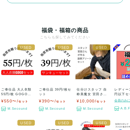
福袋・福箱の商品
こちらも探してみてください
ご奉仕品 大人衣類
ご奉仕品 39円/枚セ
仕分けスタッフ 自
レディース
55円/枚 GOGOセ
ット
称美魔女 宮田さん
円以下セ
ット
が作る アパレ...
ス カジュ.
¥550〜/
¥390〜/
¥10,000/
会員のみ
セット
セット
セット
A.B.
M.Secound
M.Secound
M.Secound