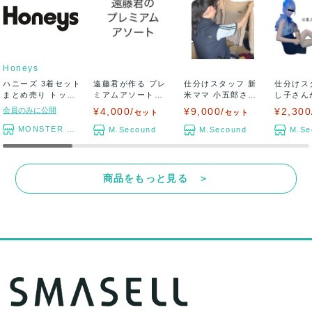
Honeys
ハニーズ 3着セット
遠藤君が作る プレ
仕分けスタッフ 新
仕分けス
まとめ売り トップ
ミアムアソートセ
米ママ 小五郎さん
し子さん
ス ボトム...
ット アパレル...
が作る アパレ...
ァスト系カ
会員のみに公開
¥4,000/
¥9,000/
¥2,300
セット
セット
MONSTER TYM
M.Secound
M.Secound
M.Se
商品をもっと見る ＞