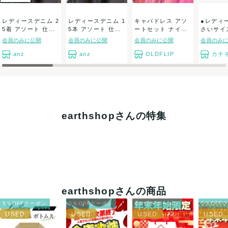
クレジットカード、メルペイ、銀行振込、PayPay、コンビ
レディースデニム 2
レディースデニム 1
キャバドレス アソ
●レディ
ニ払い
5着 アソート 仕入
5本 アソート 仕入
ートセット ナイト
さいサイズ
れ 大量セ...
れ 大量セ...
ドレスまとめ売...
サイズ 22
会員のみに公開
会員のみに公開
会員のみに公開
会員のみ
出荷
anz
anz
OLDFLIP
カチ
送料：
6点あたり¥7,200
(見込み)
送料表を確認する
兵庫県から出荷
earthshopさんの特集
earthshopさんの商品
5％OFFクーポン
5％OFFクーポン
5％OFFクーポン
5％OFF