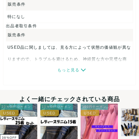
販売条件
お値段的にも返金・返品はできません。
特になし
出品者取引条件
販売条件
USED品に関しましては、見る方によって状態の価値観が異な
りますので、トラブルを避けるため、神経質な方や完璧な商
もっと見る
品を求められる方は御購入をお控えください。
また商品には細心の注意をはらっておりますが、何かござい
ましたら、レビュー記載前に必ずコメント欄よりご連絡お願
よく一緒にチェックされている商品
い致します。対応できることがあれば、誠意をもって対応致
10％OFFクーポン
10％OFFクーポン
500円クーポン
します。
決済方法
38
%
OFF