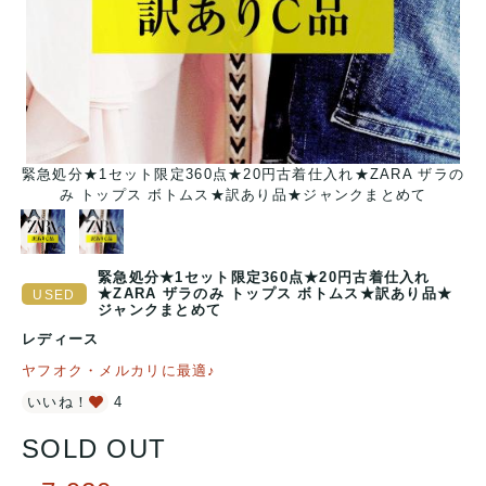
ボ
緊急処分★1セット限定360点★20円古着仕入れ★ZARA ザラの
み トップス ボトムス★訳あり品★ジャンクまとめて
緊急処分★1セット限定360点★20円古着仕入れ
★ZARA ザラのみ トップス ボトムス★訳あり品★
ジャンクまとめて
レディース
ヤフオク・メルカリに最適♪
いいね！
4
SOLD OUT