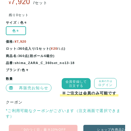
7,920
/
¥
セット
残り0セット
サイズ：
色々
色々
価格:
¥7,920
ロット:360点入り/1セット(
¥20
/
)
1点
商品名:360点(段ボール6箱分)
品番:shima_ZARA_C_360set_no13-18
ブランド:色々
数量
会員登録して
会員の方は
ログイン
注文する
再販売お知らせ
※ご注文は会員のみ可能です
クーポン
*ご利用可能なクーポンがございます（注文画面で選択できま
す）
「0のつく日」最大10%OFF
ショップ内商品2点