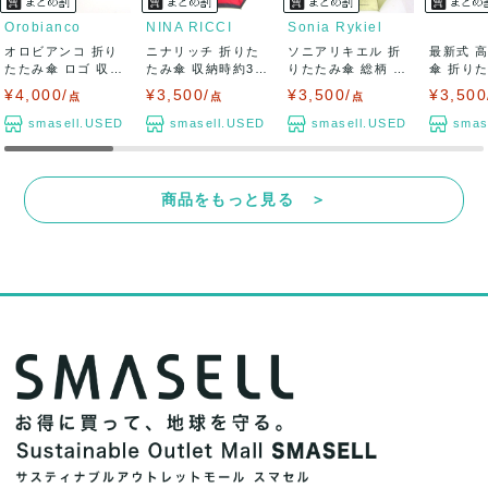
Orobianco
NINA RICCI
Sonia Rykiel
オロビアンコ 折り
ニナリッチ 折りた
ソニアリキエル 折
最新式 
たたみ傘 ロゴ 収納
たみ傘 収納時約37
りたたみ傘 総柄 収
傘 折りた
時約22cm...
cm ブラン...
納時約34c...
点セット 未
¥4,000/
¥3,500/
¥3,500/
¥3,500
点
点
点
smasell.USED
smasell.USED
smasell.USED
smas
商品をもっと見る ＞