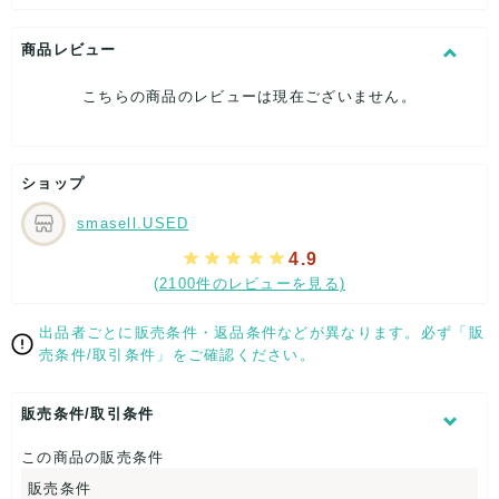
[付属品]収納袋
[状態・コンディション]
商品レビュー
目立った傷や汚れなし
こちらの商品のレビューは現在ございません。
こちらはUSED品になりますが、
特記する程のダメージはなく、状態良好なお品になります。
ダメージがある場合はできる限り、撮影しておりますので、
ご確認下さいませ。
ショップ
[状態追記]若干汚れ有り。
smasell.USED
【 サイズ・容量 】
4.9
(2100件のレビューを見る)
W約96cm
全長：約63cm
出品者ごとに販売条件・返品条件などが異なります。必ず「販
【 パッケージ 】
売条件/取引条件」をご確認ください。
収納袋
販売条件/取引条件
【 商品札 】
この商品の販売条件
なし
販売条件