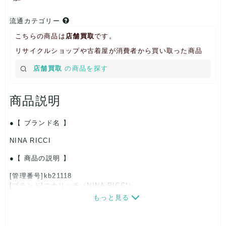
流通カテゴリー
こちらの商品は
店舗買取
です。
リサイクルショップや古着屋が消費者から買い取った商品
店舗買取
の商品を探す
商品説明
【 ブランド名 】
NINA RICCI
【 商品の説明 】
[管理番号]kb21118
[ブランド]ニナリッチ（NINA RICCI）
[対象]レディース
もっと見る
[カラー]レッド
[サイズ]W約96cm
全長：約63cm