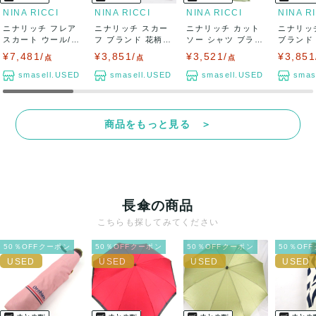
NINA RICCI
NINA RICCI
NINA RICCI
NINA R
ニナリッチ フレア
ニナリッチ スカー
ニナリッチ カット
ニナリッ
スカート ウール/シ
フ ブランド 花柄
ソー シャツ ブラウ
ブランド
ルク混 ブラ...
シルク レデ...
ス 長袖 ブ...
ムロゴ レデ
¥7,481/
¥3,851/
¥3,521/
¥3,851
点
点
点
smasell.USED
smasell.USED
smasell.USED
smas
商品をもっと見る ＞
長傘の商品
こちらも探してみてください
50％OFFクーポン
50％OFFクーポン
50％OFFクーポン
50％OF