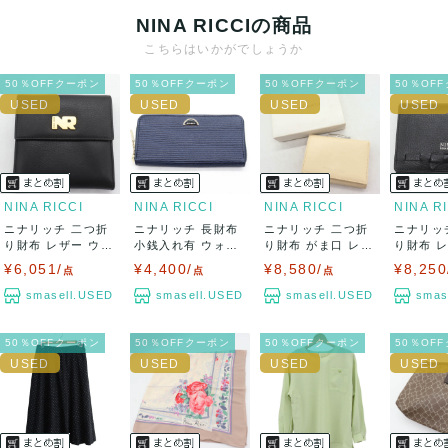
NINA RICCIの商品
出荷
こちらはいかがでしょうか
送料：
¥1,650
(見込み)
送料表を確認する
50％OFFクーポン
50％OFFクーポン
50％OFFクーポン
50％OF
出荷目安：5営業日以内
出荷予定日：なるべく最短で発送致します。
兵庫県から出荷
NINA RICCI
NINA RICCI
NINA RICCI
NINA R
ニナリッチ 二つ折
ニナリッチ 長財布
ニナリッチ 二つ折
ニナリッ
り財布 レザー ウォ
小銭入れ有 ウォレ
り財布 がま口 レザ
り財布 
レット ブラ...
ット ブラン...
ー 小物入れ...
入りあり ウ
¥6,051/
¥4,400/
¥8,580/
¥8,250
点
点
点
smasell.USED
smasell.USED
smasell.USED
smas
50％OFFクーポン
50％OFFクーポン
50％OFFクーポン
50％OF