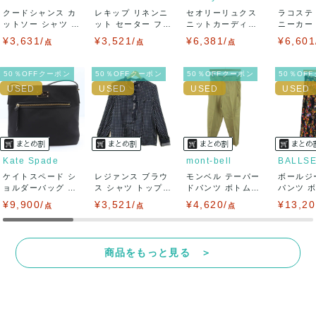
クードシャンス カ
レキップ リネンニ
セオリーリュクス
ラコステ
品を求められる方は御購入をお控えください。
ットソー シャツ 半
ット セーター フレ
ニットカーディガ
ニーカー T
袖 シフォン...
ンチスリーブ...
ン トップス 長...
LC ...
¥3,631/
¥3,521/
¥6,381/
¥6,601
また商品には細心の注意をはらっておりますが、何かござい
点
点
点
ましたら、レビュー記載前に必ずコメント欄よりご連絡お願
50％OFFクーポン
50％OFFクーポン
50％OFFクーポン
50％OF
い致します。対応できることがあれば、誠意をもって対応致
します。
また並行輸入品もございますので、真贋方法などお答えでき
Kate Spade
mont-bell
BALLS
ケイトスペード シ
ない場合もございます。
レジァンス ブラウ
モンベル テーパー
ボールジ
ョルダーバッグ ナ
ス シャツ トップス
ドパンツ ボトムス
パンツ 
イロン クロス...
フリル 長...
レディース ...
柄 トゥモロ
¥9,900/
万が一、購入後に偽造品等が発覚しましたら、返品・返金に
¥3,521/
¥4,620/
¥13,20
点
点
点
て対応致しますので、ご連絡お願い致します。
商品をもっと見る ＞
決済方法
クレジットカード、メルペイ、銀行振込、PayPay、コンビ
ニ払い