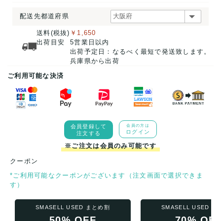
配送先都道府県
送料(税抜)
￥1,650
出荷目安
5営業日以内
出荷予定日：なるべく最短で発送致します。
兵庫県から出荷
ご利用可能な決済
会員登録して
会員の方は
ログイン
注文する
※ご注文は会員のみ可能です
クーポン
*ご利用可能なクーポンがございます（注文画面で選択できま
す）
SMASELL USED まとめ割
SMASELL USED 
50% OFF
70% OF