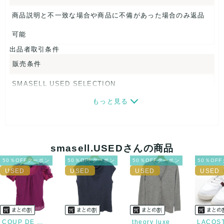
商品説明と不一致な場合や商品に不備があった場合のみ返品
可能
出品者取引条件
販売条件
SMASELL USED SELECTION
もっと見る
画像ダウンロードなので、転売にも最適♪
発送はクロネコヤマト(ネコポス)・佐川急便・ゆうパックのい
ずれかの方法になります。発送方法はお選び頂けません。
smasell.USEDさんの商品
ネコポスの場合は日時指定ができませんので、ご了承下さい
50％OFFクーポン
50％OFFクーポン
50％OFFクーポン
50％OF
ませ。
USED品に関しましては、見る方によって状態の価値観が異な
りますので、トラブルを避けるため、神経質な方や完璧な商
COUP DE CHANCE
theory luxe
LACOS