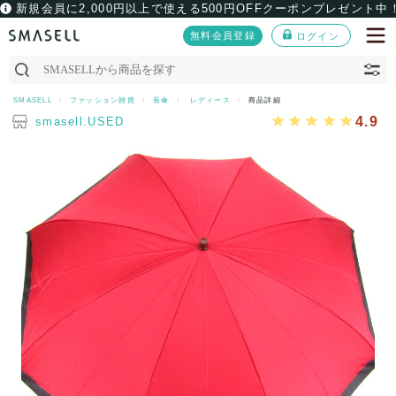
新規会員に2,000円以上で使える500円OFFクーポンプレゼント中
無料会員登録
ログイン
SMASELL
ファッション雑貨
長傘
レディース
商品詳細
4.9
smasell.USED