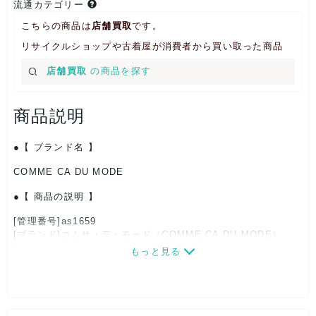
流通カテゴリー
こちらの商品は
店舗買取
です。
リサイクルショップや古着屋が消費者から買い取った商品
店舗買取
の商品を探す
商品説明
【 ブランド名 】
COMME CA DU MODE
【 商品の説明 】
[管理番号]as1659
[ブランド]コムサ・デ・モード（COMME CA DU MODE）
[対象]レディース
もっと見る
[カラー]ピンクゴールド
[サイズ]
テンプル：約13cm
表記サイズ：56□15-135
ブリッジ：約2cm