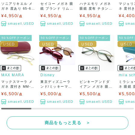
ソニアリキエル メ
セイコー メガネ 眼
ハナエモリ メガネ
マジョリ
ガネ 度あり 65-67
鏡 ブランド リムレ
眼鏡 度有 チタンフ
ネ 度付き 
01 メ...
ス アイウ...
レーム カ...
4 チタ...
¥4,950/
¥4,950/
¥4,950/
¥4,400
点
点
点
smasell.USED
smasell.USED
smasell.USED
smas
50％OFFクーポン
50％OFFクーポン
50％OFFクーポン
50％OF
MAX MARA
Disney
mila sc
マックスマーラ メ
東京ディズニーラ
ピンキーアンドダ
ミラショ
ガネ 度付き MM-8
ンド/ミッキーマウ
イアン メガネ 眼鏡
ネ 眼鏡 
552J ...
ス メガネ 眼鏡...
度有 フレー...
ンフレーム 
¥6,500/
¥5,000/
¥5,500/
¥5,500
点
点
点
smasell.USED
smasell.USED
smasell.USED
smas
商品をもっと見る ＞