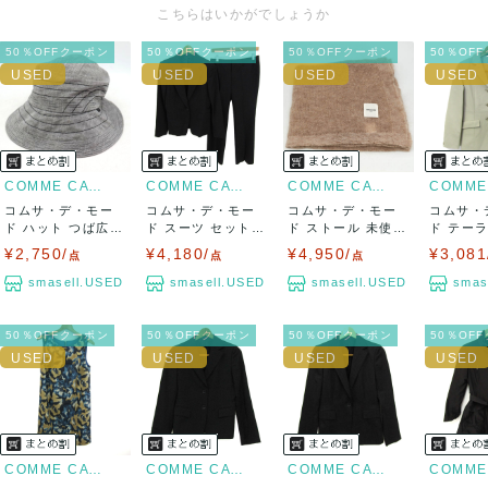
出荷
こちらはいかがでしょうか
送料：
¥1,650
(見込み)
送料表を確認する
50％OFFクーポン
50％OFFクーポン
50％OFFクーポン
50％OF
出荷目安：5営業日以内
出荷予定日：なるべく最短で発送致します。
兵庫県から出荷
COMME CA DU MODE
COMME CA DU MODE
COMME CA DU MODE
コムサ・デ・モー
コムサ・デ・モー
コムサ・デ・モー
コムサ・
ド ハット つば広
ド スーツ セットア
ド ストール 未使用
ド テー
帽子 ブランド...
ップ 上下セッ...
ショール ブ...
ケット ア
¥2,750/
¥4,180/
¥4,950/
¥3,081
点
点
点
smasell.USED
smasell.USED
smasell.USED
smas
50％OFFクーポン
50％OFFクーポン
50％OFFクーポン
50％OF
COMME CA DU MODE
COMME CA DU MODE
COMME CA DU MODE