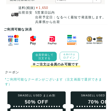
送料(税抜)
￥1,650
出荷目安
5営業日以内
出荷予定日：なるべく最短で発送致します。
兵庫県から出荷
ご利用可能な決済
会員登録して
会員の方は
ログイン
注文する
※ご注文は会員のみ可能です
クーポン
*ご利用可能なクーポンがございます（注文画面で選択できま
す）
SMASELL USED まとめ割
SMASELL USED 
50% OFF
70% OF