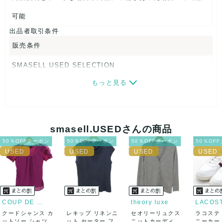
なし
可能
出品者取引条件
販売条件
SMASELL USED SELECTION
もっと見る
画像ダウンロードなので、転売にも最適♪
発送はクロネコヤマト(ネコポス)・佐川急便・ゆうパックのい
ずれかの方法になります。発送方法はお選び頂けません。
smasell.USEDさんの商品
ネコポスの場合は日時指定ができませんので、ご了承下さい
50％OFFクーポン
50％OFFクーポン
50％OFFクーポン
50％OF
ませ。
USED品に関しましては、見る方によって状態の価値観が異な
りますので、トラブルを避けるため、神経質な方や完璧な商
COUP DE CHANCE
theory luxe
LACOS
クードシャンス カ
レキップ リネンニ
セオリーリュクス
ラコステ
品を求められる方は御購入をお控えください。
ットソー シャツ 半
ット セーター フレ
ニットカーディガ
ニーカー T