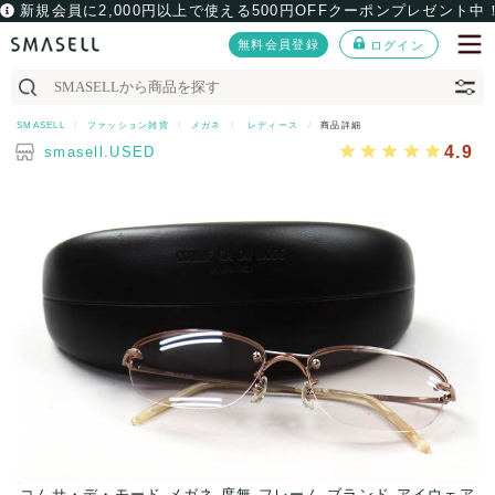
新規会員に2,000円以上で使える500円OFFクーポンプレゼント中
無料会員登録
ログイン
SMASELL
ファッション雑貨
メガネ
レディース
商品詳細
4.9
smasell.USED
コムサ・デ・モード メガネ 度無 フレーム ブランド アイウェア