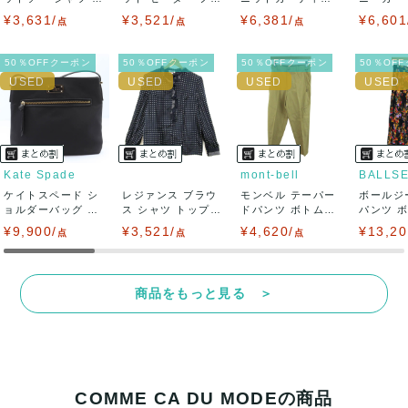
袖 シフォン...
ンチスリーブ...
ン トップス 長...
LC ...
¥3,631/
¥3,521/
¥6,381/
¥6,601
また商品には細心の注意をはらっておりますが、何かござい
点
点
点
ましたら、レビュー記載前に必ずコメント欄よりご連絡お願
50％OFFクーポン
50％OFFクーポン
50％OFFクーポン
50％OF
い致します。対応できることがあれば、誠意をもって対応致
します。
また並行輸入品もございますので、真贋方法などお答えでき
Kate Spade
mont-bell
BALLS
ケイトスペード シ
ない場合もございます。
レジァンス ブラウ
モンベル テーパー
ボールジ
ョルダーバッグ ナ
ス シャツ トップス
ドパンツ ボトムス
パンツ 
イロン クロス...
フリル 長...
レディース ...
柄 トゥモロ
¥9,900/
万が一、購入後に偽造品等が発覚しましたら、返品・返金に
¥3,521/
¥4,620/
¥13,20
点
点
点
て対応致しますので、ご連絡お願い致します。
商品をもっと見る ＞
決済方法
クレジットカード、メルペイ、銀行振込、PayPay、コンビ
ニ払い
COMME CA DU MODEの商品