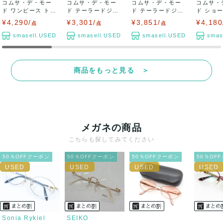
コムサ・デ・モー
コムサ・デ・モー
コムサ・デ・モー
コムサ・
ド ワンピース トッ
ド テーラードジャ
ド テーラードジャ
ド ショ
プス ノースリ...
ケット アウター...
ケット アウター...
スタンドカ
¥4,290/
¥3,301/
¥3,851/
¥4,180
点
点
点
smasell.USED
smasell.USED
smasell.USED
smas
商品をもっと見る ＞
メガネの商品
こちらも探してみてください
50％OFFクーポン
50％OFFクーポン
50％OFFクーポン
50％OF
Sonia Rykiel
SEIKO