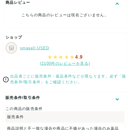
商品レビュー
[付属品]ケース
[状態・コンディション]
こちらの商品のレビューは現在ございません。
目立った傷や汚れなし
こちらはUSED品になりますが、
特記する程のダメージはなく、状態良好なお品になります。
ショップ
ダメージがある場合はできる限り、撮影しておりますので、
ご確認下さいませ。
smasell.USED
[状態追記]レンズ度無し/レンズカラー ピンク系/やや歪み有
4.9
り。
(2100件のレビューを見る)
【 サイズ・容量 】
出品者ごとに販売条件・返品条件などが異なります。必ず「販
テンプル：約13cm
売条件/取引条件」をご確認ください。
表記サイズ：56□15-135
ブリッジ：約2cm
販売条件/取引条件
【 パッケージ 】
この商品の販売条件
ケース
販売条件
【 商品札 】
商品説明と不一致な場合や商品に不備があった場合のみ返品