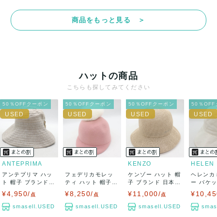
商品をもっと見る ＞
ハットの商品
こちらも探してみてください
50％OFFクーポン
50％OFFクーポン
50％OFFクーポン
50％OF
ANTEPRIMA
KENZO
アンテプリマ ハッ
フェデリカモレッ
ケンゾー ハット 帽
ヘレンカ
ト 帽子 ブランド
ティ ハット 帽子
子 ブランド 日本製
ー バケ
リネン混 ラ...
ブランド ファ...
レディー...
クロッシェ
¥4,950/
¥8,250/
¥11,000/
¥10,45
点
点
点
smasell.USED
smasell.USED
smasell.USED
smas