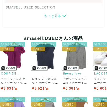
SMASELL USED SELECTION
もっと見る
画像ダウンロードなので、転売にも最適♪
発送はクロネコヤマト(ネコポス)・佐川急便・ゆうパックのい
ずれかの方法になります。発送方法はお選び頂けません。
smasell.USEDさんの商品
ネコポスの場合は日時指定ができませんので、ご了承下さい
50％OFFクーポン
50％OFFクーポン
50％OFFクーポン
50％OF
ませ。
USED品に関しましては、見る方によって状態の価値観が異な
りますので、トラブルを避けるため、神経質な方や完璧な商
COUP DE CHANCE
theory luxe
LACOS
クードシャンス カ
レキップ リネンニ
セオリーリュクス
ラコステ
品を求められる方は御購入をお控えください。
ットソー シャツ 半
ット セーター フレ
ニットカーディガ
ニーカー T
袖 シフォン...
ンチスリーブ...
ン トップス 長...
LC ...
¥3,631/
¥3,521/
¥6,381/
¥6,601
また商品には細心の注意をはらっておりますが、何かござい
点
点
点
ましたら、レビュー記載前に必ずコメント欄よりご連絡お願
50％OFFクーポン
50％OFFクーポン
50％OFFクーポン
50％OF