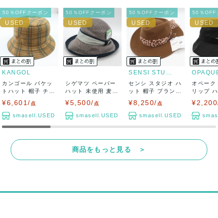
50％OFFクーポン
50％OFFクーポン
50％OFFクーポン
50％OF
KANGOL
SENSI STUDIO
カンゴール バケッ
シゲマツ ペーパー
センシ スタジオ ハ
オペーク
トハット 帽子 チェ
ハット 未使用 麦わ
ット 帽子 ブランド
リップ 
ック柄 ブラ...
ら帽子 日本...
ウール ...
ブランド メ
¥6,601/
¥5,500/
¥8,250/
¥2,200
点
点
点
smasell.USED
smasell.USED
smasell.USED
smas
商品をもっと見る ＞