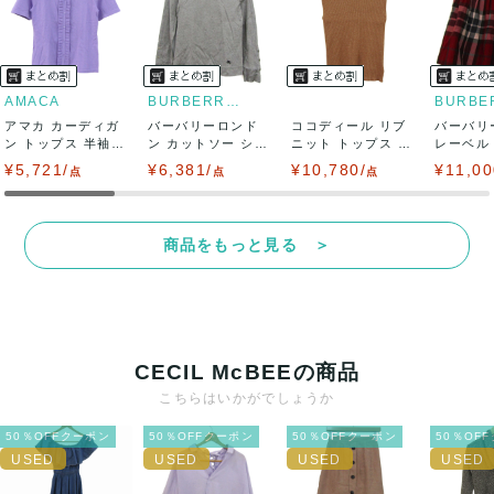
い致します。対応できることがあれば、誠意をもって対応致
します。
また並行輸入品もございますので、真贋方法などお答えでき
AMACA
BURBERRY LONDON
アマカ カーディガ
ない場合もございます。
バーバリーロンド
ココディール リブ
バーバリ
ン トップス 半袖
ン カットソー シャ
ニット トップス ノ
レーベル
フリル 未使...
ツ トップス ...
ースリーブ ...
ボトムス 
¥5,721/
万が一、購入後に偽造品等が発覚しましたら、返品・返金に
¥6,381/
¥10,780/
¥11,00
点
点
点
て対応致しますので、ご連絡お願い致します。
商品をもっと見る ＞
決済方法
クレジットカード、メルペイ、銀行振込、PayPay、コンビ
ニ払い
CECIL McBEEの商品
出荷
こちらはいかがでしょうか
送料：
¥1,650
(見込み)
送料表を確認する
50％OFFクーポン
50％OFFクーポン
50％OFFクーポン
50％OF
出荷目安：5営業日以内
出荷予定日：なるべく最短で発送致します。