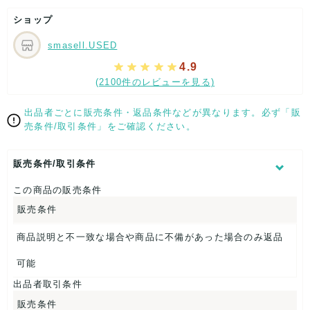
部分的に少々ダメージはございますが、
ショップ
全体的には、まだまだご活躍頂けるお品になります。
ダメージはできる限り、撮影しておりますので、ご確認下さい
smasell.USED
ませ。
4.9
[状態追記]部分的に型崩れ有り。
(2100件のレビューを見る)
【 サイズ・容量 】
出品者ごとに販売条件・返品条件などが異なります。必ず「販
つばの長さ：約6.5cm
売条件/取引条件」をご確認ください。
帽子高さ：約10cm
頭回り（内寸）：約58cm
販売条件/取引条件
【 商品札 】
この商品の販売条件
なし
販売条件
商品説明と不一致な場合や商品に不備があった場合のみ返品
可能
出品者取引条件
販売条件