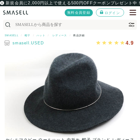
新規会員に2,000円以上で使える500円OFFクーポンプレゼント中
無料会員登録
ログイン
SMASELL
帽子
ハット
レディース
商品詳細
4.9
smasell.USED
ス
セシルマクビー ウールハット 中折れ 帽子 ブランド レディース