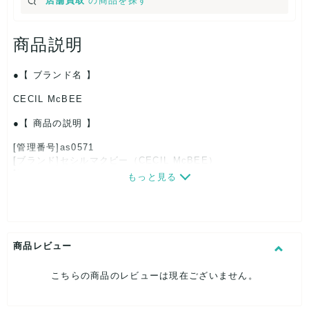
店舗買取
の商品を探す
商品説明
【 ブランド名 】
CECIL McBEE
【 商品の説明 】
[管理番号]as0571
[ブランド]セシルマクビー（CECIL McBEE）
[対象]レディース
もっと見る
[カラー]グレー
[サイズ]
つばの長さ：約6.5cm
帽子高さ：約10cm
頭回り（内寸）：約58cm
商品レビュー
[付属品]なし
[状態・コンディション]
こちらの商品のレビューは現在ございません。
やや傷や汚れあり
こちらはUSED品になりますので、使用に伴い、