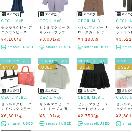
兵庫県から出荷
CECIL McBEE
CECIL McBEE
CECIL McBEE
セシルマクビー デ
セシルマクビー ス
セシルマクビー ナ
セシルマ
ニムワンピース 半
キッパーブラウス
ロースカート ボト
ットワン
袖 コットン1...
シャツ トップ...
ムス レディー...
ップス 長袖
¥4,180/
¥3,081/
¥4,180/
¥3,521
点
点
点
smasell.USED
smasell.USED
smasell.USED
smas
50％OFFクーポン
50％OFFクーポン
50％OFFクーポン
50％OF
CECIL McBEE
CECIL McBEE
CECIL McBEE
セシルマクビー ハ
セシルマクビー ニ
セシルマクビー ス
セシルマ
ンドバッグ 2点セッ
ット トップス 五分
カート ボトムス フ
ッグチャ
ト 2way...
袖 メッシュ...
レア フリル...
ホルダー 2
¥6,601/
¥3,191/
¥2,750/
¥3,301
点
点
点
smasell.USED
smasell.USED
smasell.USED
smas