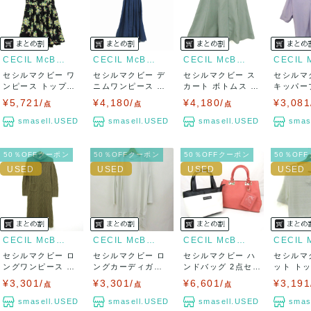
出荷予定日：なるべく最短で発送致します。
兵庫県から出荷
CECIL McBEE
CECIL McBEE
CECIL McBEE
セシルマクビー ワ
セシルマクビー デ
セシルマクビー ス
セシルマ
ンピース トップス
ニムワンピース 半
カート ボトムス フ
キッパー
半袖 花柄 ...
袖 コットン1...
レア レディ...
シャツ ト
¥5,721/
¥4,180/
¥4,180/
¥3,081
点
点
点
smasell.USED
smasell.USED
smasell.USED
smas
50％OFFクーポン
50％OFFクーポン
50％OFFクーポン
50％OF
CECIL McBEE
CECIL McBEE
CECIL McBEE
セシルマクビー ロ
セシルマクビー ロ
セシルマクビー ハ
セシルマ
ングワンピース ト
ングカーディガン
ンドバッグ 2点セッ
ット ト
ップス 長袖 ...
長袖 レース ...
ト 2way...
袖 メッシュ
¥3,301/
¥3,301/
¥6,601/
¥3,191
点
点
点
smasell.USED
smasell.USED
smasell.USED
smas