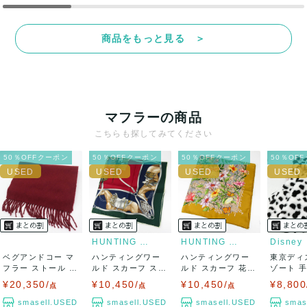
商品をもっと見る ＞
マフラーの商品
こちらも探してみてください
50％OFFクーポン
50％OFFクーポン
50％OFFクーポン
50％OF
HUNTING WORLD
HUNTING WORLD
Disney
ベグアンドコー マ
ハンティングワー
ハンティングワー
東京ディ
フラー ストール ブ
ルド スカーフ スト
ルド スカーフ 花柄
ゾート 
ランド WA...
ール 馬柄 馬...
蝶柄 シルク...
フラー フ
¥20,350/
¥10,450/
¥10,450/
¥8,800
点
点
点
smasell.USED
smasell.USED
smasell.USED
smas