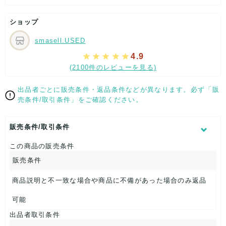
全体的には、まだまだご活躍頂けるお品になります。
ダメージはできる限り、撮影しておりますので、ご確認下さい
ショップ
ませ。
smasell.USED
[状態追記]素材タグがございません。/部分的に汚れ・シワ有
り。
4.9
(2100件のレビューを見る)
【 サイズ・容量 】
W約88cm
出品者ごとに販売条件・返品条件などが異なります。必ず「販
全長：約88cm
売条件/取引条件」をご確認ください。
【 商品札 】
販売条件/取引条件
なし
この商品の販売条件
販売条件
商品説明と不一致な場合や商品に不備があった場合のみ返品
可能
出品者取引条件