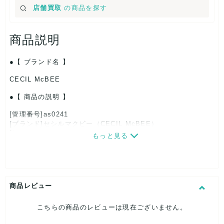
店舗買取
の商品を探す
商品説明
【 ブランド名 】
CECIL McBEE
【 商品の説明 】
[管理番号]as0241
[ブランド]セシルマクビー（CECIL McBEE）
[対象]レディース
もっと見る
[カラー]ホワイト×ネイビー
[サイズ]W約88cm
全長：約88cm
[付属品]なし
[状態・コンディション]
商品レビュー
やや傷や汚れあり
こちらの商品のレビューは現在ございません。
こちらはUSED品になりますので、使用に伴い、
部分的に少々ダメージはございますが、