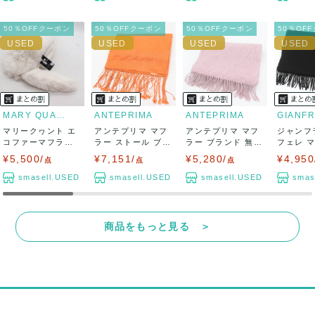
50％OFFクーポン
50％OFFクーポン
50％OFFクーポン
50％OF
MARY QUANT
ANTEPRIMA
ANTEPRIMA
マリークヮント エ
アンテプリマ マフ
アンテプリマ マフ
ジャンフ
コファーマフラー
ラー ストール ブラ
ラー ブランド 無地
フェレ 
未使用 チャー...
ンド 無地 ...
レディース...
トール カ
¥5,500/
¥7,151/
¥5,280/
¥4,950
点
点
点
smasell.USED
smasell.USED
smasell.USED
smas
商品をもっと見る ＞