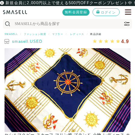
新規会員に2,000円以上で使える500円OFFクーポンプレゼント中
無料会員登録
ログイン
SMASELL
ファッション雑貨
マフラー
レディース
商品詳細
4.9
smasell.USED
 ホ
セシルマクビー スカーフ マリン柄 ブランド 小物 レディース ホ
セ