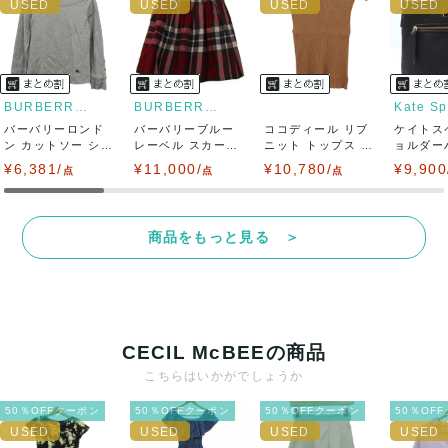
い致します。対応できることがあれば、誠意をもって対応致
します。
また並行輸入品もございますので、真贋方法などお答えでき
BURBERRY LONDON
BURBERRY BLUE LABEL
Kate S
バーバリーロンド
ない場合もございます。
バーバリーブルー
ココディール リブ
ケイトス
ン カットソー シャ
レーベル スカート
ニット トップス ノ
ョルダー
ツ トップス ...
ボトムス フレ...
ースリーブ ...
イロン ク
¥6,381/
万が一、購入後に偽造品等が発覚しましたら、返品・返金に
¥11,000/
¥10,780/
¥9,900
点
点
点
て対応致しますので、ご連絡お願い致します。
商品をもっと見る ＞
決済方法
クレジットカード、メルペイ、銀行振込、PayPay、コンビ
ニ払い
CECIL McBEEの商品
出荷
こちらはいかがでしょうか
送料：
¥1,650
(見込み)
送料表を確認する
50％OFFクーポン
50％OFFクーポン
50％OFFクーポン
50％OF
出荷目安：5営業日以内