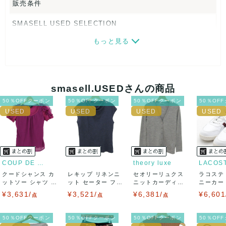
販売条件
SMASELL USED SELECTION
もっと見る
画像ダウンロードなので、転売にも最適♪
発送はクロネコヤマト(ネコポス)・佐川急便・ゆうパックのい
ずれかの方法になります。発送方法はお選び頂けません。
smasell.USEDさんの商品
ネコポスの場合は日時指定ができませんので、ご了承下さい
50％OFFクーポン
50％OFFクーポン
50％OFFクーポン
50％OF
ませ。
USED品に関しましては、見る方によって状態の価値観が異な
りますので、トラブルを避けるため、神経質な方や完璧な商
COUP DE CHANCE
theory luxe
LACOS
クードシャンス カ
レキップ リネンニ
セオリーリュクス
ラコステ
品を求められる方は御購入をお控えください。
ットソー シャツ 半
ット セーター フレ
ニットカーディガ
ニーカー T
袖 シフォン...
ンチスリーブ...
ン トップス 長...
LC ...
¥3,631/
¥3,521/
¥6,381/
¥6,601
また商品には細心の注意をはらっておりますが、何かござい
点
点
点
ましたら、レビュー記載前に必ずコメント欄よりご連絡お願
50％OFFクーポン
50％OFFクーポン
50％OFFクーポン
50％OF