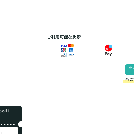
ご利用可能な決済
会
※ご
まとめ割
F
FF