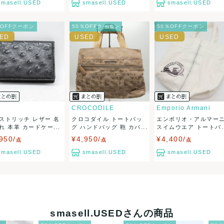
出荷
smasell.USED
smasell.USED
smasell.USED
％OFFクーポン
50％OFFクーポン
50％OFFクーポン
CROCODILE
Emporio Armani
ストリッチ レザー 名
クロコダイル トートバッ
エンポリオ・アルマー
れ 本革 カードケー...
グ ハンドバッグ 鞄 カバ...
スイムウエア トートバ
グ...
950/
¥4,950/
¥4,400/
点
点
点
smasell.USED
smasell.USED
smasell.USED
smasell.USEDさんの商品