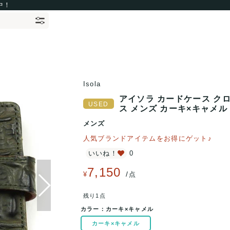
中！
Isola
アイソラ カードケース クロ
ス メンズ カーキ×キャメル I
メンズ
人気ブランドアイテムをお得にゲット♪
いいね！
0
7,150
/
¥
点
残り1点
カラー：
カーキ×キャメル
カーキ×キャメル