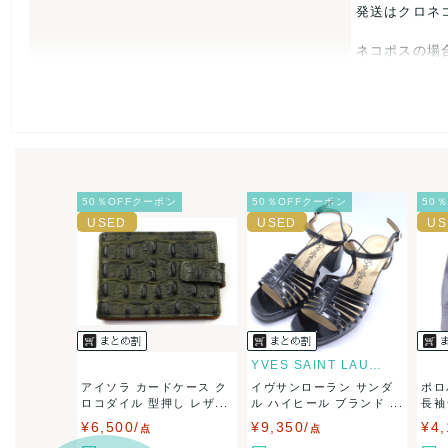
発送はクロネ
ネコポスの場
USED品に
入をお控えく
また商品には
50％OFFクーポン
50％OFFクーポン
50
とがあれば、
また並行輸入
万が一、購入
決済方法
クレジット
YVES SAINT LAURENT
アイソラ カードケース ク
イヴサンローラン サンダ
ポロ
出荷
送料：
¥1,6
ロコダイル 型押し レザ...
ル ハイヒール ブランド ...
長袖
出荷目安：
ィ...
¥6,500/
¥9,350/
¥4,
点
点
出荷予定日