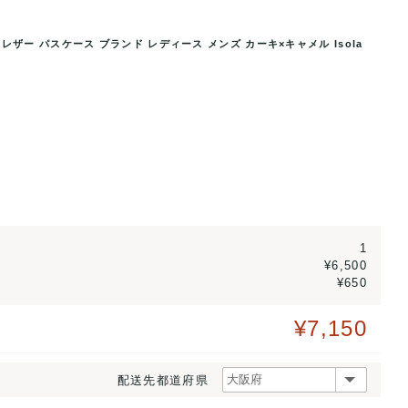
レザー パスケース ブランド レディース メンズ カーキ×キャメル Isola
 パスケース ブランド レディー
アイソラ カードケース クロコダイル
.
ス メン
1
¥6,500
¥650
¥7,150
配送先都道府県