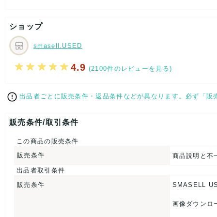
[状態追記]部分的に汚れ有り。
ショップ
【 サイズ・容量 】
smasell.USED
W約10.5cm x H約7.5cmx D約1cm
4.9
【 商品札 】
(2100件のレビューを見る)
なし
出品者ごとに販売条件・返品条件などが異なります。必ず「販
販売条件/取引条件
この商品の販売条件
販売条件
商品説明と不
出品者取引条件
販売条件
SMASELL U
画像ダウンロ