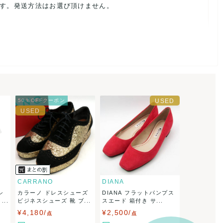
ます。発送方法はお選び頂けません。
ルを避けるため、神経質な方や完璧な商品を求められる方は御購
載前に必ずコメント欄よりご連絡お願い致します。対応できるこ
50％OFFクーポン
。
ご連絡お願い致します。
CARRANO
DIANA
シ
カラーノ ドレスシューズ
DIANA フラットパンプス
..
ビジネスシューズ 靴 ブ...
スエード 箱付き サ...
¥4,180/
¥2,500/
点
点