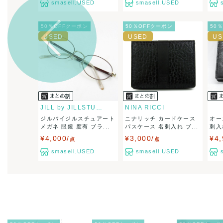
兵庫県から
smasell.USED
smasell.USED
50％OFFクーポン
50％OFFクーポン
50
JILL by JILLSTUART
NINA RICCI
ジルバイジルスチュアート
ニナリッチ カードケース
オー
メガネ 眼鏡 度有 ブラ...
パスケース 名刺入れ ブ...
刺入
¥4,000/
¥3,000/
¥4,
点
点
smasell.USED
smasell.USED