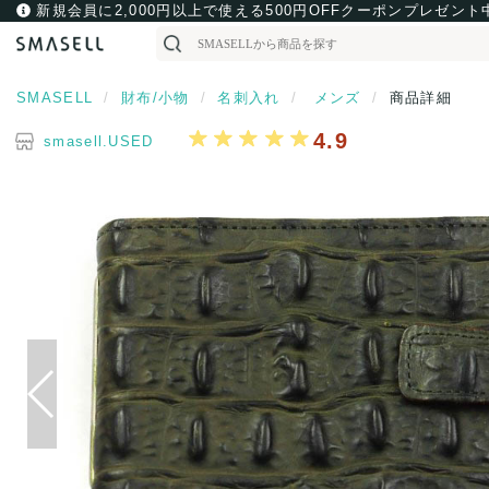
新規会員に2,000円以上で使える500円OFFクーポンプレゼント
SMASELL
財布/小物
名刺入れ
メンズ
商品詳細
4.9
smasell.USED