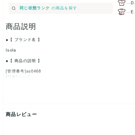
…
D
同じ状態ランク
の商品を探す
…
E
商品説明
【 ブランド名 】
Isola
【 商品の説明 】
[管理番号]as0468
[対象]メンズ
[カラー]カーキ×キャメル
[サイズ]W約10.5cm x H約7.5cmx D約1cm
[付属品]なし
[状態・コンディション]
やや傷や汚れあり
商品レビュー
こちらはUSED品になりますので、使用に伴い、
部分的に少々ダメージはございますが、
全体的には、まだまだご活躍頂けるお品になります。
ダメージはできる限り、撮影しておりますので、ご確認下さいま