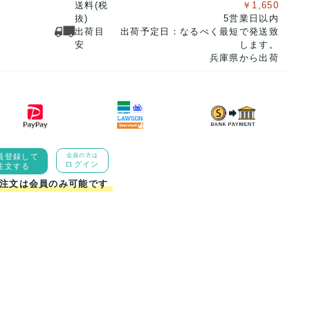
送料(税
￥1,650
抜)
5営業日以内
出荷目
出荷予定日：なるべく最短で発送致
安
します。
兵庫県から出荷
員登録して
会員の方は
ログイン
注文する
注文は会員のみ可能です