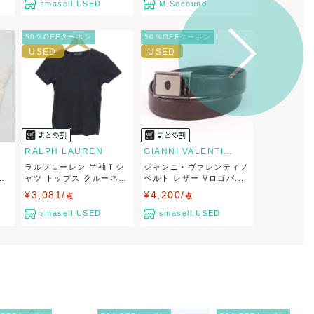
smasell.USED
M.Secound
50％OFFクーポン
50％OFFクーポン
RALPH LAUREN
GIANNI VALENTINO
ニ
ラルフローレン 半袖Ｔシ
ジャンニ・ヴァレンティノ
ッ
ャツ トップス クルーネ
ベルト レザー Vロゴバ...
ッ...
¥3,081/
¥4,200/
点
点
smasell.USED
smasell.USED