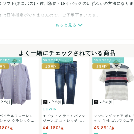
コヤマト(ネコポス)・佐川急便・ゆうパックのいずれかの方法になり
合は日時指定ができませんので、ご了承下さいませ。
もっと見る
関しましては、見る方によって状態の価値観が異なりますので、トラブ
ださい。
細心の注意をはらっておりますが、何かございましたら、レビュー記
よく一緒にチェックされている商品
％OFFクーポン
50％OFFクーポン
50％OFFクーポン
誠意をもって対応致します。
品もございますので、真贋方法などお答えできない場合もございます
後に偽造品等が発覚しましたら、返品・返金にて対応致しますので、
カード、メルペイ、銀行振込、PayPay、コンビニ払い
EDWIN
バイラルフローレン
エドウィン デニムパンツ
マンシングウェア ポロ
50
(見込み)
送料表を確認する
シャツ クラシックフ
ジーンズ ストレッチ 大...
ャツ 半袖 ゴルフウエア .
5営業日以内
180/
¥4,180/
¥3,851/
：なるべく最短で発送致します。
点
点
点