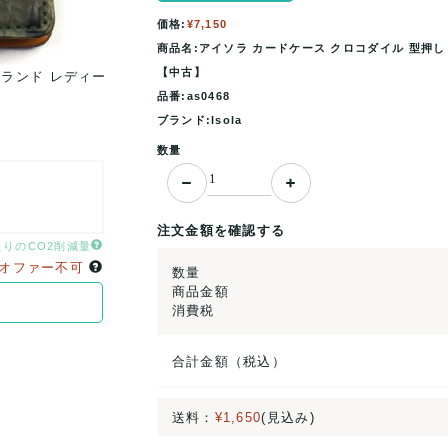
価格:
¥7,150
商品名:アイソラ カードケース クロコダイル 型押し 
【中古】
ブランド レディー
アイソラ カードケース クロコダイル 型押し レザー
ス メンズ カーキ×キ..
品番:as0468
ブランド:Isola
数量
注文金額を確認する
たりのCO2削減量
オファー不可
数量
商品金額
消費税
合計金額（税込）
送料：
¥1,650
(見込み)