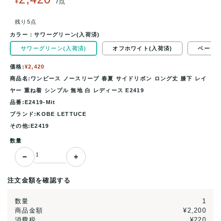
/
¥
点
残り5点
カラー：
サワーグリーン(入荷済)
サワーグリーン(入荷済)
オフホワイト(入荷済)
ベージュ
価格:
¥2,420
商品名:ワンピース ノースリーブ 春夏 サイドリボン ロング丈 膝下 レイ
ヤー 重ね着 シンプル 無地 白 レディース E2419
品番:E2419-Mit
ブランド:KOBE LETTUCE
その他:E2419
数量
注文金額を確認する
数量
1
商品金額
¥2,200
消費税
¥220