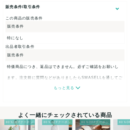
販売条件/取引条件
この商品の販売条件
販売条件
特になし
出品者取引条件
販売条件
特価商品につき、返品はできません。必ずご確認をお願いし
ます。注文前に質問などがありましたらSMASELLを通してご
もっと見る
連絡ください。
最低注文金額
よく一緒にチェックされている商品
こちらの出品者は
¥1,000〜注文を承っております。
現在出
品中の商品は
こちらから
80％OFFクーポン
80％OFFクーポン
80％OFFクーポン
80％