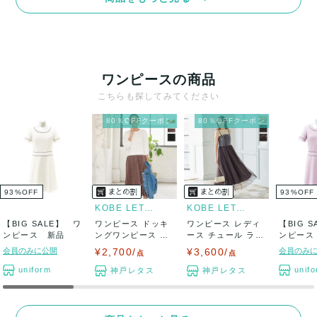
ワンピースの商品
こちらも探してみてください
80％OFFクーポン
80％OFFクーポン
93
%
OFF
93
%
OFF
KOBE LETTUCE
KOBE LETTUCE
【BIG SALE】 ワ
ワンピース ドッキ
ワンピース レディ
【BIG 
ンピース 新品
ングワンピース レ
ース チュール ライ
ンピース
ディース スウ...
ダース風 サ...
会員のみに公開
¥2,700/
¥3,600/
会員のみ
点
点
uniform
unif
神戸レタス
神戸レタス