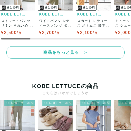
KOBE LETTUCE
KOBE LETTUCE
KOBE LETTUCE
ストレートパンツ
ワイドパンツ レデ
スカート レディー
ミュール
リネン きれいめ レ
ィース パンツ ボト
ス ボトムス 膝下
ス シュ
ディース ボ...
ムス 春 夏...
ロングスカー...
ル 夏 靴 .
¥2,500/
¥2,700/
¥2,100/
¥2,000
点
点
点
商品をもっと見る ＞
KOBE LETTUCEの商品
こちらはいかがでしょうか
80％OFFクーポン
80％OFFクーポン
80％OFFクーポン
80％