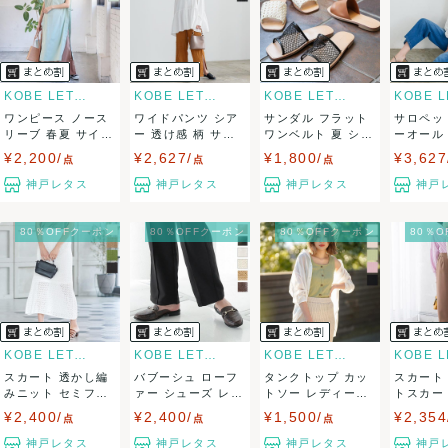
決済方法
クレジットカード、メルペイ、銀行振込、PayPay、コンビ
ニ払い
KOBE LETTUCE
KOBE LETTUCE
KOBE LETTUCE
ワンピース ノース
ワイドパンツ シア
サンダル フラット
サロペッ
出荷
リーブ 春夏 サイド
ー 透け感 柄 サイ
ワンベルト 夏 シュ
ーオール
リボン ロン...
ドスリット ...
ーズ 歩き...
ス 春 ワン
¥2,200/
¥2,627/
¥1,800/
¥3,627
点
点
点
送料：
¥990
(見込み)
送料表を確認する
神戸レタス
神戸レタス
神戸レタス
神戸
こちらの出品者の商品を
¥20,000以上注文の場合送料無料
に
なります
出荷目安：3営業日以内
80％OFFクーポン
80％OFFクーポン
80％OFFクーポン
80％
大阪府から出荷
KOBE LETTUCE
KOBE LETTUCE
KOBE LETTUCE
スカート 透かし編
バブーシュ ローフ
タンクトップ カッ
スカート
みニット セミフレ
ァー シューズ レデ
トソー レディース
トスカー
ア ロング 膝...
ィース フラ...
トップス ノ...
ース ボト
¥2,400/
¥2,400/
¥1,500/
¥2,354
点
点
点
神戸レタス
神戸レタス
神戸レタス
神戸