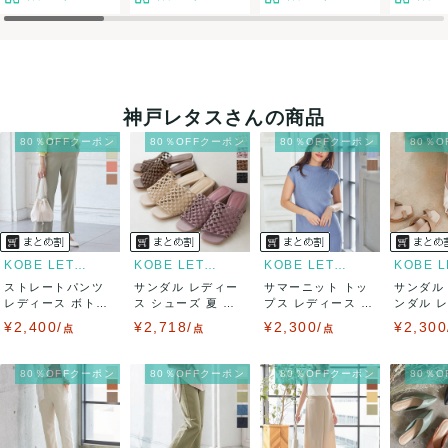
神戸レタスさんの商品
80％OFFクーポン
80％OFFクーポン
80％OFFクーポン
80％
KOBE LETTUCE
KOBE LETTUCE
KOBE LETTUCE
ストレートパンツ
サンダル レディー
サマーニット トッ
サンダル
レディース ボトム
ス シューズ 夏 メ
プス レディース 夏
ンダル 
ス 春 ウエス...
ッシュ ミュ...
フレンチス...
シューズ 春
¥2,400/
¥2,718/
¥2,300/
¥2,300
点
点
点
80％OFFクーポン
80％OFFクーポン
80％OFFクーポン
80％