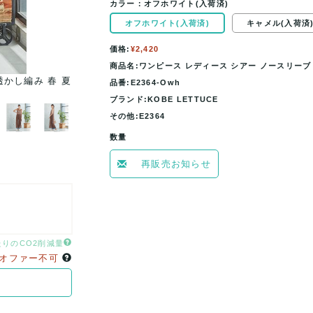
カラー：
オフホワイト(入荷済)
オフホワイト(入荷済)
キャメル(入荷済
価格:
¥2,420
商品名:ワンピース レディース シアー ノースリーブ ロ
透かし編み 春 夏
ワンピース レディース シアー ノースリーブ ロング
品番:E2364-Owh
E2364
ブランド:KOBE LETTUCE
その他:E2364
数量
再販売お知らせ
たりのCO2削減量
オファー不可