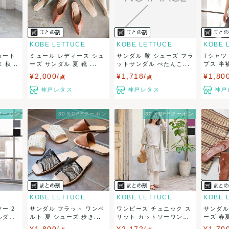
KOBE LETTUCE
KOBE LETTUCE
KOBE 
カート
ミュール レディース シュ
サンダル 靴 シューズ フラ
Tシャツ
秋...
ーズ サンダル 夏 靴 ...
ットサンダル ぺたんこ...
プス 半袖
¥2,000/
¥1,718/
¥1,80
点
点
神戸レタス
神戸レタス
神戸
Fクーポン
80％OFFクーポン
80％OFFクーポン
KOBE LETTUCE
KOBE LETTUCE
KOBE 
ー 2
サンダル フラット ワンベ
ワンピース チュニック ス
サンダル
ルダ
ルト 夏 シューズ 歩き...
リット カットソーワン
ーズ 春夏
ピ...