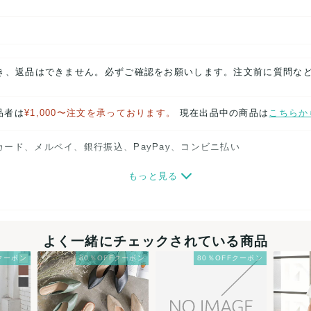
き、返品はできません。必ずご確認をお願いします。注文前に質問などが
品者は
¥1,000〜注文を承っております。
現在出品中の商品は
こちらか
カード、メルペイ、銀行振込、PayPay、コンビニ払い
もっと見る
(見込み)
送料表を確認する
品者の商品を
¥20,000以上注文の場合送料無料
になります
3営業日以内
出荷
よく一緒にチェックされている商品
Fクーポン
80％OFFクーポン
80％OFFクーポン