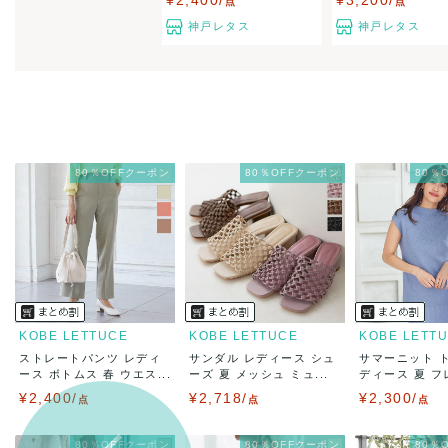
¥2,400/
¥3,200/
点
点
神戸レタス
神戸レタス
80％OFFクーポン
80％OFFクーポン
80％
KOBE LETTUCE
KOBE LETTUCE
KOBE LETT
ストレートパンツ レディ
サンダル レディース シュ
サマーニット 
ース ボトムス 春 ウエス...
ーズ 夏 メッシュ ミュ...
ディース 夏 フレ
¥2,400/
¥2,718/
¥2,300/
点
点
点
80％OFFクーポン
80％OFFクーポン
80％