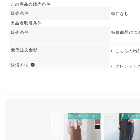
この商品の販売条件
販売条件
特になし
出品者取引条件
販売条件
特価商品につ
最低注文金額
こちらの出
決済方法
クレジット
出荷
送料：
¥990
こちらの出
出荷目安：
大阪府から
80％OFFクーポン
80％OF