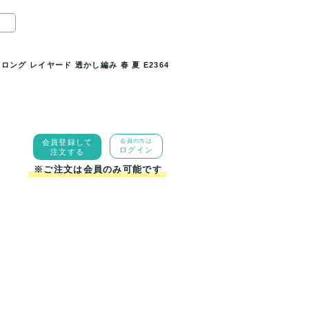
)
ング レイヤード 透かし編み 春 夏 E2364
 レイヤード 透かし編み 春 夏
ワンピース レディース シアー ノー
会員登録して
会員の方は
ログイン
注文する
※ご注文は会員のみ可能です