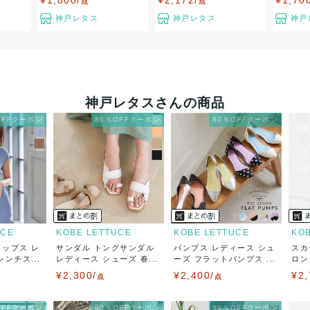
¥1,800/
¥2,172/
¥1,70
点
点
神戸レタス
神戸レタス
神戸
神戸レタスさんの商品
OFFクーポン
80％OFFクーポン
80％OFFクーポン
UCE
KOBE LETTUCE
KOBE LETTUCE
KO
トップス レ
サンダル トングサンダル
パンプス レディース シュ
スカ
ンチス...
レディース シューズ 春...
ーズ フラットパンプス ...
ロン
¥2,300/
¥2,400/
¥2,
点
点
OFFクーポン
80％OFFクーポン
80％OFFクーポン