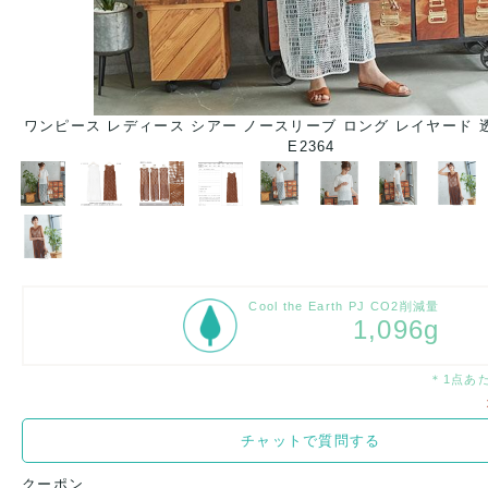
夏
ワンピース レディース シアー ノースリーブ ロング レイヤード 
E2364
Cool the Earth PJ CO2削減量
1,096g
＊1点あ
チャットで質問する
クーポン