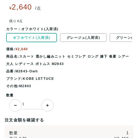
2,640
/
¥
点
残り4点
カラー：
オフホワイト(入荷済)
オフホワイト(入荷済)
グレージュ(入荷済)
グリーン(入
価格:
¥2,640
商品名:スカート 透かし編みニット セミフレア ロング 膝下 春夏 シアー
大人 レディース ボトムス M2843
品番:M2843-Owh
ブランド:KOBE LETTUCE
その他:M2843
数量
注文金額を確認する
数量
1