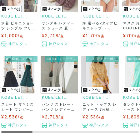
KOBE LETTUCE
KOBE LETTUCE
KOBE LETTUCE
水着 ビキニショー
サンダル レディー
海 選べる2タイプビ
マスク 
ツ シンプル フリル
ス シューズ 夏 メ
キニトップ トップ
COOLN
リボン 選...
ッシュ ミュ...
シンプル ...
ルンビオ.
¥1,000/
¥2,718/
¥1,700/
¥700/
点
点
点
神戸レタス
神戸レタス
神戸レタス
神戸
80％OFFクーポン
80％OFFクーポン
80％OFFクーポン
80％
KOBE LETTUCE
KOBE LETTUCE
KOBE LETTUCE
スカート マキシス
パンツ ストレート
ニット トップス レ
タンクト
カート ワンピース
パンツ レディース
ディース 7分袖 春
ィース 
夏 ロング ...
春 ボトムス...
ボーダー...
メッシュ .
¥2,536/
¥2,718/
¥2,536/
¥1,809
点
点
点
神戸レタス
神戸レタス
神戸レタス
神戸