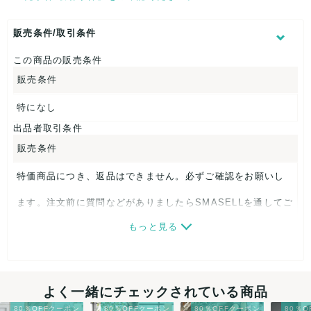
販売条件/取引条件
この商品の販売条件
販売条件
特になし
出品者取引条件
販売条件
特価商品につき、返品はできません。必ずご確認をお願いし
ます。注文前に質問などがありましたらSMASELLを通してご
もっと見る
連絡ください。
最低注文金額
よく一緒にチェックされている商品
こちらの出品者は
¥1,000〜注文を承っております。
現在出
品中の商品は
こちらから
80％OFFクーポン
80％OFFクーポン
80％OFFクーポン
80％