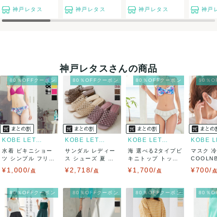
神戸レタス
神戸レタス
神戸レタス
神戸
神戸レタスさんの商品
80％OFFクーポン
80％OFFクーポン
80％OFFクーポン
80％
KOBE LETTUCE
KOBE LETTUCE
KOBE LETTUCE
水着 ビキニショー
サンダル レディー
海 選べる2タイプビ
マスク 
ツ シンプル フリル
ス シューズ 夏 メ
キニトップ トップ
COOLN
リボン 選...
ッシュ ミュ...
シンプル ...
ルンビオ.
¥1,000/
¥2,718/
¥1,700/
¥700/
点
点
点
80％OFFクーポン
80％OFFクーポン
80％OFFクーポン
80％