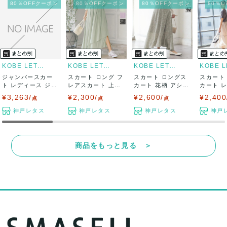
80％OFFクーポン
80％OFFクーポン
80％OFFクーポン
80％
KOBE LETTUCE
KOBE LETTUCE
KOBE LETTUCE
ジャンパースカー
スカート ロング フ
スカート ロングス
スカート
ト レディース ジャ
レアスカート 上品
カート 花柄 アシン
カート 
ンスカ マーメ...
サテン レ...
メトリー A...
ボトムス チ
¥3,263/
¥2,300/
¥2,600/
¥2,400
点
点
点
神戸レタス
神戸レタス
神戸レタス
神戸
商品をもっと見る ＞