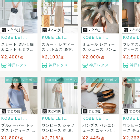
決済方法
クレジットカード、メルペイ、銀行振込、PayPay、コンビ
ニ払い
KOBE LETTUCE
KOBE LETTUCE
KOBE LETTUCE
スカート 透かし編
スカート レディー
ミュール レディー
フレアス
出荷
みニット セミフレ
ス ボトムス 膝下
ス シューズ サンダ
ディース
ア ロング 膝...
ロングスカー...
ル 夏 靴 ...
ウエストゴ
¥2,400/
¥2,100/
¥2,000/
¥2,500
点
点
点
送料：
¥990
(見込み)
送料表を確認する
神戸レタス
神戸レタス
神戸レタス
神戸
こちらの出品者の商品を
¥20,000以上注文の場合送料無料
に
なります
出荷目安：3営業日以内
80％OFFクーポン
80％OFFクーポン
80％OFFクーポン
80％
大阪府から出荷
KOBE LETTUCE
KOBE LETTUCE
KOBE LETTUCE
プルオーバー トッ
ワンピース シャツ
パンプス バレエシ
ワンピー
プス レディース 夏
ワンピース 春 夏
ューズ ニットパン
ース チ
カットジョ...
ロングシャツ...
プス 歩きやす...
キャミワン
¥1,800/
¥2,718/
¥2,445/
¥2,263
点
点
点