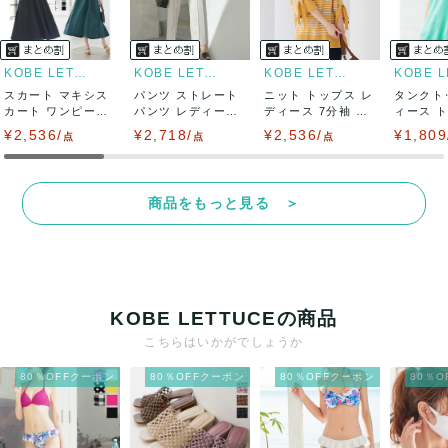
KOBE LETTUCE
KOBE LETTUCE
KOBE LETTUCE
スカート マキシス
パンツ ストレート
ニット トップス レ
タンクト
カート ワンピース
パンツ レディース
ディース 7分袖 春
ィース 
夏 ロング ...
春 ボトムス...
ボーダー...
メッシュ .
¥2,536/
¥2,718/
¥2,536/
¥1,809
点
点
点
商品をもっと見る ＞
KOBE LETTUCEの商品
こちらはいかがでしょうか
80％OFFクーポン
80％OFFクーポン
80％OFFクーポン
80％