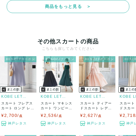
商品をもっと見る ＞
その他スカートの商品
こちらも探してみてください
80％OFFクーポン
80％OFFクーポン
80％OFFクーポン
80％
KOBE LETTUCE
KOBE LETTUCE
KOBE LETTUCE
スカート フレアス
スカート マキシス
スカート ティアー
スカート
カート ロング レデ
カート ワンピース
ドスカート レディ
ドスカー
ィース 春 ...
夏 ロング ...
ース ボトムス...
ース ボト
¥2,700/
¥2,536/
¥2,627/
¥2,718
点
点
点
神戸レタス
神戸レタス
神戸レタス
神戸