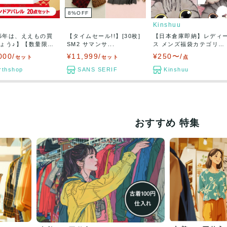
8
%
OFF
Kinshuu
25年は、ええもの買
【タイムセール!!】[30枚]
【日本倉庫即納】レディ
ょう♪】【数量限
SM2 サマンサ...
ス メンズ福袋カテゴリ選
べ...
000/
¥11,999/
¥250〜/
セット
セット
点
rthshop
SANS SERIF
Kinshuu
おすすめ 特集