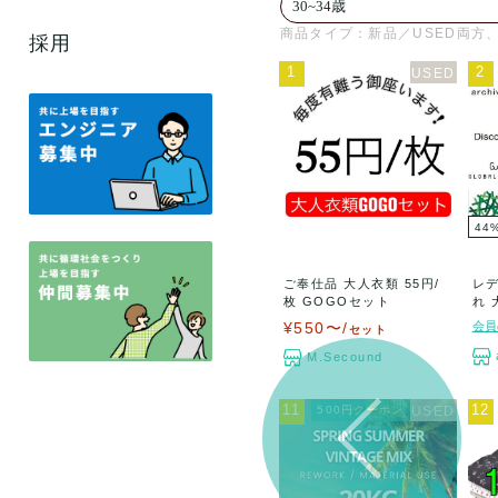
商品タイプ：新品／USED両方、
採用
1
2
44
ご奉仕品 大人衣類 55円/
レデ
枚 GOGOセット
れ 
¥550〜/
会員
セット
M.Secound
11
12
500円クーポン