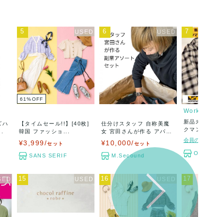
5
6
7
61
%
OFF
Workman
新品未使用
ズハ
【タイムセール!!】[40枚]
仕分けスタッフ 自称美魔
クマン メ
.
韓国 ファッショ...
女 宮田さんが作る アパ
ッ...
レ...
会員のみに公
¥3,999/
¥10,000/
セット
セット
OLDFL
SANS SERIF
M.Secound
15
16
17