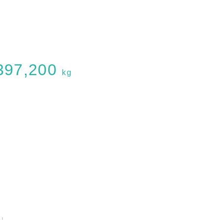
397,200
kg
！