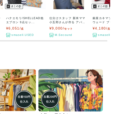
ー
ハナエモリ/SHELLEAD他
仕分けスタッフ 新米ママ
銀座カネマツ 
エプロン 9点セッ...
小五郎さんが作る アパ
ウェード ブラン
レ...
¥6,051/
¥9,000/
¥4,180/
点
セット
点
smasell.USED
M.Secound
smasell.