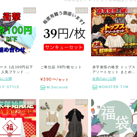
ース 1点100円以下
ご奉仕品 39円/枚セット
赤字覚悟の格安 トップス
 人気ブランド ...
アソートセット まとめ売
り
みに公開
¥390〜/
会員のみに公開
セット
B.F-STYLE
MONSTER TYM
M.Secound
％OFFクーポン