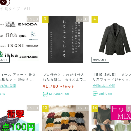
性別タイプ：ALL
3
4
%
OFF
90
%
OFF
ィース アソート 仕入
プロ仕分け これだけ仕入
【BIG SALE】 メン
大量セット 卸売り ...
れたら他は「もうええでし
リスツィードジャケッ..
ょ...
のみに公開
¥1,780〜/
会員のみに公開
セット
anz
uniform
M.Secound
13
14