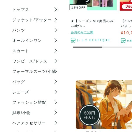
13
%
OFF
トップス
ジャケット/アウター
★【シーズンMix美品のみ!
【20
Lady's...
いまし
パンツ
定...
会員のみに公開
¥10,
レトロ BOUTIQUE
オールインワン
ea
スカート
ワンピース/ドレス
フォーマルスーツ/小物
バッグ
シューズ
ファッション雑貨
財布/小物
ヘアアクセサリー