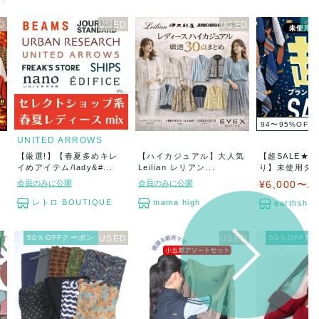
5％
94〜95
%
OFF
UNITED ARROWS
【厳選!】【春夏多めキレ
【ハイカジュアル】大人気
【超SALE★
イめアイテム/lady&#...
Leilian レリアン...
り】未使用タ
ブ...
会員のみに公開
会員のみに公開
¥6,000〜/
レトロ BOUTIQUE
mama high
earthshop
50％OFFクーポン
50％OFFク